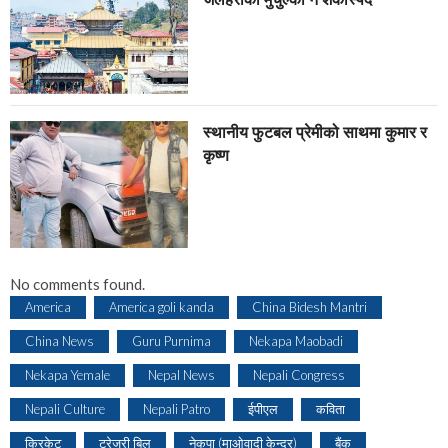
स्थानीय फुटबल प्रेमीको साथमा कुमार र
कृष्ण
No comments found.
America
America goli kanda
China Bidesh Mantri
China News
Guru Purnima
Nekapa Maobadi
Nekapa Yemale
Nepal News
Nepali Congress
Nepali Culture
Nepali Patro
ईपीएल
कविता
क्रिकेट
ट्रेजरी बिल
नेकपा (माओवादी केन्द्र)
बैंक