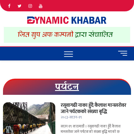
Dyna
ALL NEWS
IN NEPAL
Khab
M
e
n
u
B
पर्यटन
u
t
t
रसुवागढी नाका हुँदै कैलाश मानसरोवर
o
जाने पर्यटकको संख्या बृद्धि
n
२०८३-साउन-१९
साउन १९ काठमाडौं । रसुवागढी नाका हुँदै कैलाश
मानसरोवर जाने पर्यटकको संख्या बृद्धि भएको छ