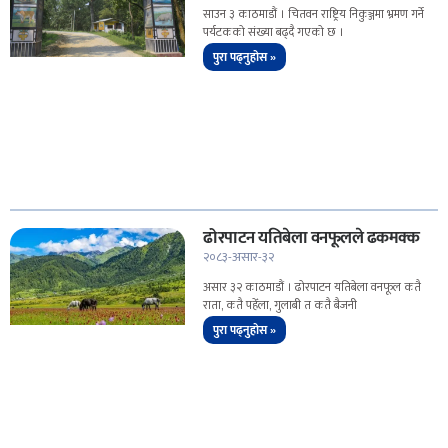
साउन ३ काठमाडौं । चितवन राष्ट्रिय निकुञ्जमा भ्रमण गर्ने
पर्यटकको संख्या बढ्दै गएको छ ।
पुरा पढ्नुहोस »
ढोरपाटन यतिबेला वनफूलले ढकमक्क
२०८३-असार-३२
असार ३२ काठमाडौं । ढोरपाटन यतिबेला वनफूल कतै
राता, कतै पहेँला, गुलाबी त कतै बैजनी
पुरा पढ्नुहोस »