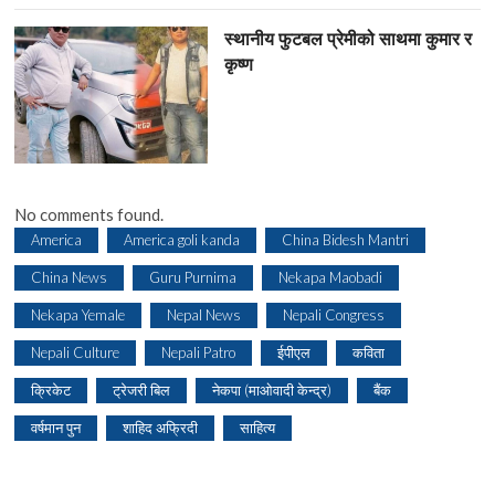
स्थानीय फुटबल प्रेमीको साथमा कुमार र
कृष्ण
No comments found.
America
America goli kanda
China Bidesh Mantri
China News
Guru Purnima
Nekapa Maobadi
Nekapa Yemale
Nepal News
Nepali Congress
Nepali Culture
Nepali Patro
ईपीएल
कविता
क्रिकेट
ट्रेजरी बिल
नेकपा (माओवादी केन्द्र)
बैंक
वर्षमान पुन
शाहिद अफ्रिदी
साहित्य