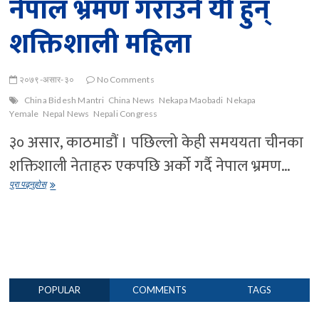
नेपाल भ्रमण गराउने यी हुन्
शक्तिशाली महिला
२०७९-असार-३०
No Comments
China Bidesh Mantri
China News
Nekapa Maobadi
Nekapa
Yemale
Nepal News
Nepali Congress
३० असार, काठमाडौं । पछिल्लो केही समययता चीनका
शक्तिशाली नेताहरु एकपछि अर्को गर्दै नेपाल भ्रमण…
शक्तिशाली
पुरा पढ्नुहोस्
चिनियाँ
नेतालाई
नेपाल
भ्रमण
गराउने
यी
हुन्
शक्तिशाली
POPULAR
COMMENTS
TAGS
महिला