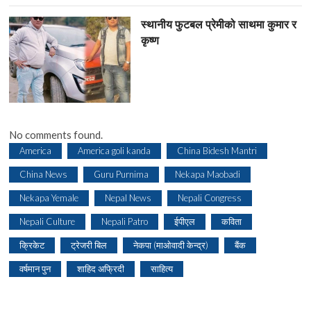
स्थानीय फुटबल प्रेमीको साथमा कुमार र
कृष्ण
No comments found.
America
America goli kanda
China Bidesh Mantri
China News
Guru Purnima
Nekapa Maobadi
Nekapa Yemale
Nepal News
Nepali Congress
Nepali Culture
Nepali Patro
ईपीएल
कविता
क्रिकेट
ट्रेजरी बिल
नेकपा (माओवादी केन्द्र)
बैंक
वर्षमान पुन
शाहिद अफ्रिदी
साहित्य