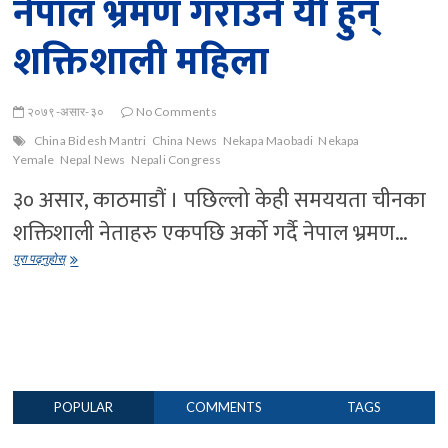
नेपाल भ्रमण गराउने यी हुन्
शक्तिशाली महिला
२०७९-असार-३०
No Comments
China Bidesh Mantri
China News
Nekapa Maobadi
Nekapa
Yemale
Nepal News
Nepali Congress
३० असार, काठमाडौं । पछिल्लो केही समययता चीनका
शक्तिशाली नेताहरु एकपछि अर्को गर्दै नेपाल भ्रमण…
शक्तिशाली
पुरा पढ्नुहोस्
चिनियाँ
नेतालाई
नेपाल
भ्रमण
गराउने
यी
हुन्
शक्तिशाली
POPULAR
COMMENTS
TAGS
महिला