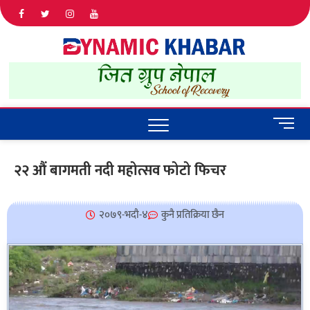
Dyna
ALL NEWS
IN NEPAL
Khab
M
e
n
२२ औं बागमती नदी महोत्सव फोटो फिचर
u
B
u
२०७९-भदौ-४
कुनै प्रतिक्रिया छैन
t
t
o
n