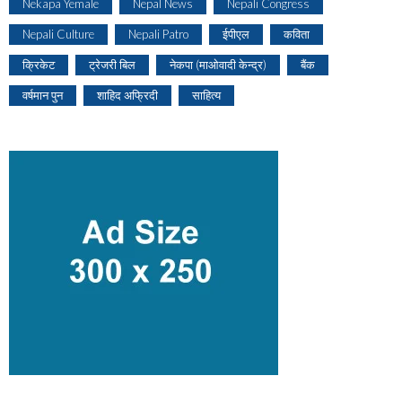
Nekapa Yemale
Nepal News
Nepali Congress
Nepali Culture
Nepali Patro
ईपीएल
कविता
क्रिकेट
ट्रेजरी बिल
नेकपा (माओवादी केन्द्र)
बैंक
वर्षमान पुन
शाहिद अफ्रिदी
साहित्य