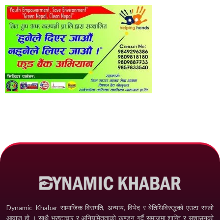
Dynamic Khabar सामाजिक विसंगति, अन्याय, विभेद­ र बेतिथिविरुद्धको एउटा सग्लो
आवाज हो । साथै भ्रष्टाचार र अनियमितताको खण्डन गर्दै समाजमा शान्ति र सुशासनको