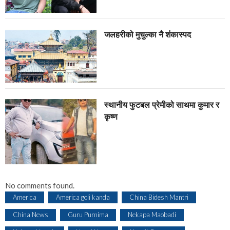
जलहरीको मुचुल्का नै शंंकास्पद
स्थानीय फुटबल प्रेमीको साथमा कुमार र
कृष्ण
No comments found.
America
America goli kanda
China Bidesh Mantri
China News
Guru Purnima
Nekapa Maobadi