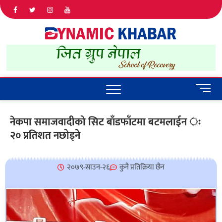
Dyna
ALL NEWS
IN NEPAL
Khab
M
e
n
नेकपा समाजवादीको सिट बाँडफाँटमा बटमलाईन ः
u
२० प्रतिशत नछोड्ने
B
u
t
t
२०७९-साउन-२६
कुनै प्रतिक्रिया छैन
o
n