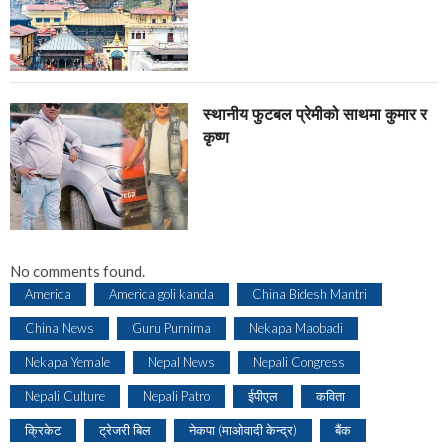
स्थानीय फुटबल प्रेमीको साथमा कुमार र
कृष्ण
No comments found.
America
America goli kanda
China Bidesh Mantri
China News
Guru Purnima
Nekapa Maobadi
Nekapa Yemale
Nepal News
Nepali Congress
Nepali Culture
Nepali Patro
ईपीएल
कविता
क्रिकेट
ट्रेजरी बिल
नेकपा (माओवादी केन्द्र)
बैंक