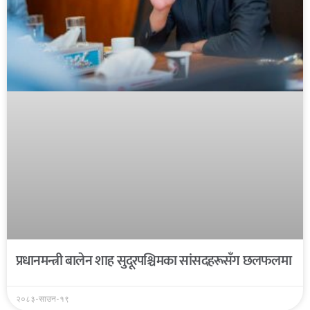
प्रधानमन्त्री बालेन शाह सुदूरपश्चिमका सांसदहरूसँग छलफलमा
२०८३-साउन-१९