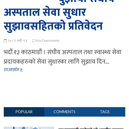
सिफारिस
अस्पताल सेवा सुधार
सुझावसहितको प्रतिवेदन
२०८१-भदौ-१३
No Comments
भदौं १३ काठमाडौं । संघीय अस्पताल तथा स्वास्थ्य सेवा
प्रदायकहरुको सेवा सुधारका लागि सुझाव दिन…
कार्यदलले
पुरा पढ्नुहोस्
बुझायो
संघीय
अस्पताल
सेवा
सुधार
सुझावसहितको
प्रतिवेदन
POPULAR
COMMENTS
TAGS