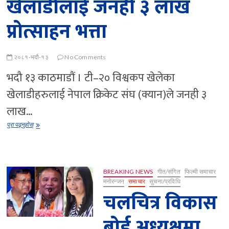
खेलाडीलाई जनही ३ लाख
प्रोत्साहन भत्ता
२०८१-भदौ-१३
No Comments
भदौ १३ काठमाडौं । टी–२० विश्वकप खेलेका
खेलाडीहरुलाई नेपाल क्रिकेट संघ (क्यान)ले जनही ३
लाख…
टी–
पुरा पढ्नुहोस्
२०
विश्वकप
खेलेका
क्रिकेटर
खेलाडीलाई
BREAKING NEWS
गीत/संगित
फिल्मी समाचार
जनही
मनोरन्जन
समाचार
सुचना/प्रविधि
३
चलचित्र विकास
लाख
प्रोत्साहन
बोर्ड अध्यक्षमा
भत्ता