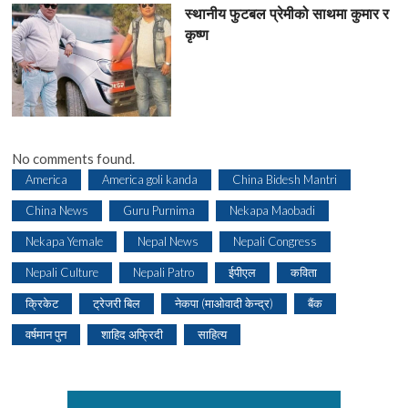
स्थानीय फुटबल प्रेमीको साथमा कुमार र
कृष्ण
No comments found.
America
America goli kanda
China Bidesh Mantri
China News
Guru Purnima
Nekapa Maobadi
Nekapa Yemale
Nepal News
Nepali Congress
Nepali Culture
Nepali Patro
ईपीएल
कविता
क्रिकेट
ट्रेजरी बिल
नेकपा (माओवादी केन्द्र)
बैंक
वर्षमान पुन
शाहिद अफ्रिदी
साहित्य