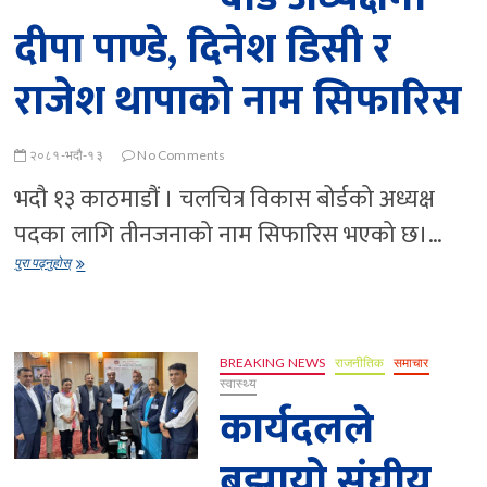
दीपा पाण्डे, दिनेश डिसी र
राजेश थापाको नाम सिफारिस
२०८१-भदौ-१३
No Comments
भदौ १३ काठमाडौं । चलचित्र विकास बोर्डको अध्यक्ष
पदका लागि तीनजनाको नाम सिफारिस भएको छ।…
चलचित्र
पुरा पढ्नुहोस्
विकास
बोर्ड
अध्यक्षमा
दीपा
पाण्डे,
BREAKING NEWS
राजनीतिक
समाचार
दिनेश
स्वास्थ्य
डिसी
कार्यदलले
र
राजेश
बुझायो संघीय
थापाको
नाम