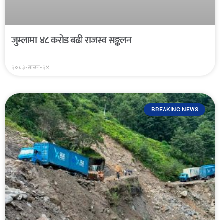
जुम्लामा ४८ करोड बढी राजस्व सङ्कलन
२०८३-साउन-२४
BREAKING NEWS