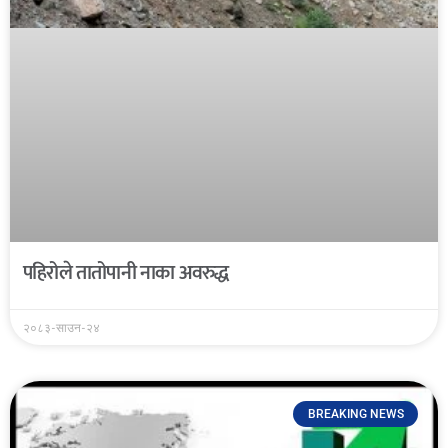
पहिरोले तातोपानी नाका अवरुद्ध
२०८३-साउन-२४
BREAKING NEWS