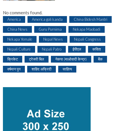
No comments found.
America
America goli kanda
China Bidesh Mantri
China News
Guru Purnima
Nekapa Maobadi
Nekapa Yemale
Nepal News
Nepali Congress
Nepali Culture
Nepali Patro
ईपीएल
कविता
क्रिकेट
ट्रेजरी बिल
नेकपा (माओवादी केन्द्र)
बैंक
वर्षमान पुन
शाहिद अफ्रिदी
साहित्य