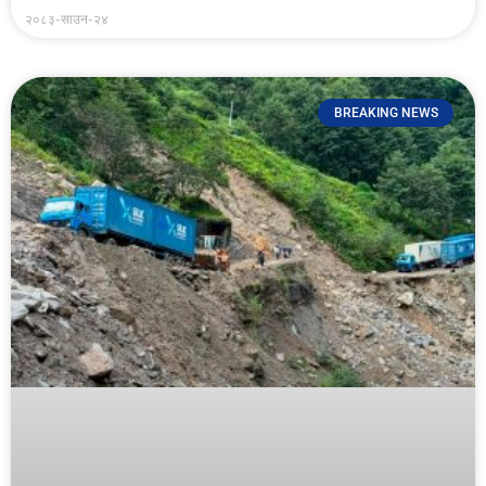
२०८३-साउन-२४
BREAKING NEWS