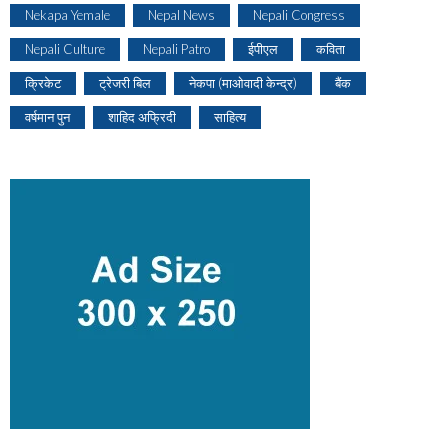
Nekapa Yemale
Nepal News
Nepali Congress
Nepali Culture
Nepali Patro
ईपीएल
कविता
क्रिकेट
ट्रेजरी बिल
नेकपा (माओवादी केन्द्र)
बैंक
वर्षमान पुन
शाहिद अफ्रिदी
साहित्य