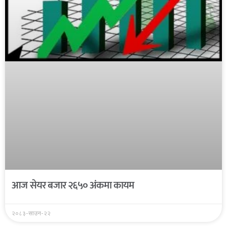
आज सेयर बजार २६५० अंकमा कायम
२०८३-साउन-२२