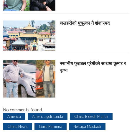
जलहरीको मुचुल्का नै शंंकास्पद
स्थानीय फुटबल प्रेमीको साथमा कुमार र
कृष्ण
No comments found.
America
America goli kanda
China Bidesh Mantri
China News
Guru Purnima
Nekapa Maobadi