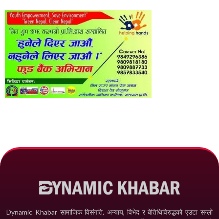
Dynamic Khabar सामाजिक विसंगति, अन्याय, विभेद­ र बेतिथिविरुद्धको एउटा सग्लो