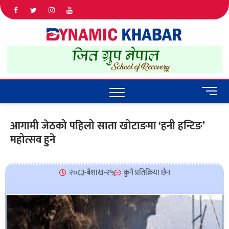
Dyna
ALL NEWS
IN NEPAL
Khab
M
e
n
आगामी जेठको पहिलो साता खोटाङमा ‘हनी हन्टिङ’
u
महोत्सव हुने
B
u
t
t
२०८३-बैशाख-२५
कुनै प्रतिक्रिया छैन
o
n