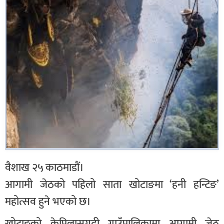
वैशाख २५ काठमाडौं।
आगामी जेठको पहिलो साता खोटाङमा ‘हनी हन्टिङ’
महोत्सव हुने भएको छ।
खोटाङको केपिलासगढी गाउँपालिकामा आगामी जेठ