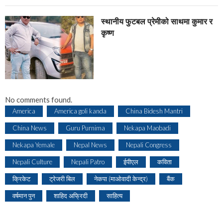
स्थानीय फुटबल प्रेमीको साथमा कुमार र
कृष्ण
No comments found.
America
America goli kanda
China Bidesh Mantri
China News
Guru Purnima
Nekapa Maobadi
Nekapa Yemale
Nepal News
Nepali Congress
Nepali Culture
Nepali Patro
ईपीएल
कविता
क्रिकेट
ट्रेजरी बिल
नेकपा (माओवादी केन्द्र)
बैंक
वर्षमान पुन
शाहिद अफ्रिदी
साहित्य