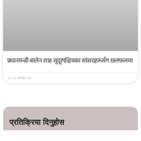
प्रधानमन्त्री बालेन शाह सुदूरपश्चिमका सांसदहरूसँग छलफलमा
२०८३-साउन-१९