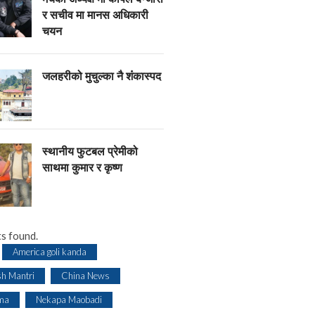
र सचीव मा मानस अधिकारी
चयन
जलहरीको मुचुल्का नै शंंकास्पद
स्थानीय फुटबल प्रेमीको
साथमा कुमार र कृष्ण
s found.
America goli kanda
sh Mantri
China News
ma
Nekapa Maobadi