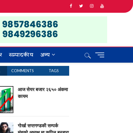
र
सम्पादकीय
अन्य
M
e
n
R
COMMENTS
TAGS
u
B
u
आज सेयर बजार २६५० अंकमा
t
कायम
t
o
n
गोर्खा सप्तगण्डकी सम्पर्क
मंचको अध्यक्ष मा कपिल बन्जारा