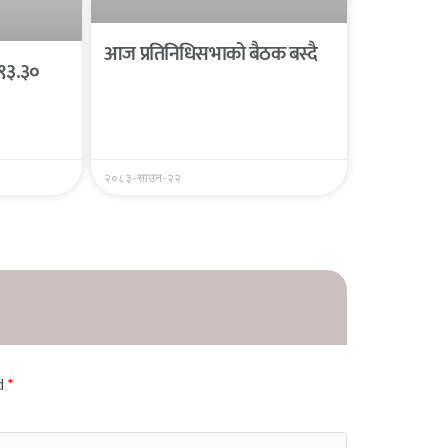
आज प्रतिनिधिसभाको बैठक बस्दै
 ९३.३०
२०८३-साउन-२२
ed
*