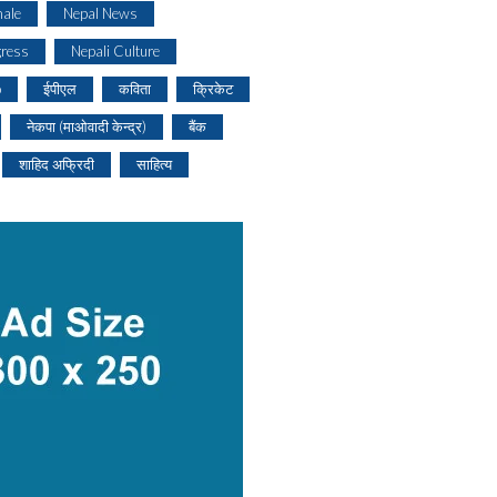
ale
Nepal News
gress
Nepali Culture
o
ईपीएल
कविता
क्रिकेट
नेकपा (माओवादी केन्द्र)
बैंक
शाहिद अफ्रिदी
साहित्य