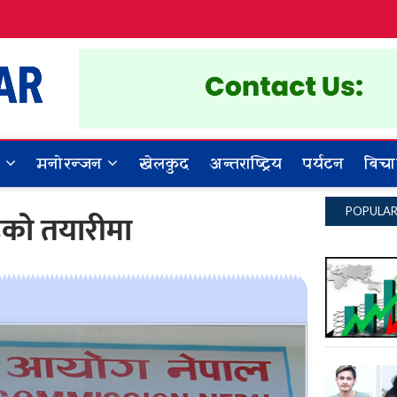
Dynamic Khabar
ALL NEWS IN NEPAL
र
मनोरन्जन
खेलकुद
अन्तराष्ट्रिय
पर्यटन
बिचा
POPULA
इको तयारीमा