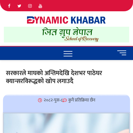
Dyna
ALL NEWS
IN NEPAL
Khab
M
e
n
सरकारले माघको अन्तिमदेखि देशभर पाठेघर
u
क्यान्सरविरूद्धको खोप लगाउदै
B
u
t
t
२०८२-पुस-८
कुनै प्रतिक्रिया छैन
o
n