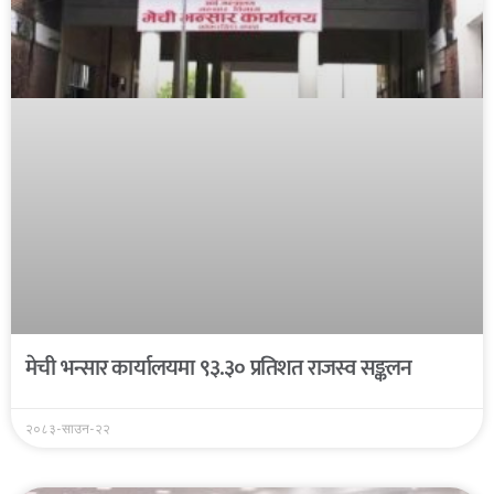
मेची भन्सार कार्यालयमा ९३.३० प्रतिशत राजस्व सङ्कलन
२०८३-साउन-२२