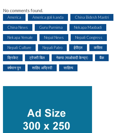
No comments found.
America
America goli kanda
China Bidesh Mantri
China News
Guru Purnima
Nekapa Maobadi
Nekapa Yemale
Nepal News
Nepali Congress
Nepali Culture
Nepali Patro
ईपीएल
कविता
क्रिकेट
ट्रेजरी बिल
नेकपा (माओवादी केन्द्र)
बैंक
वर्षमान पुन
शाहिद अफ्रिदी
साहित्य