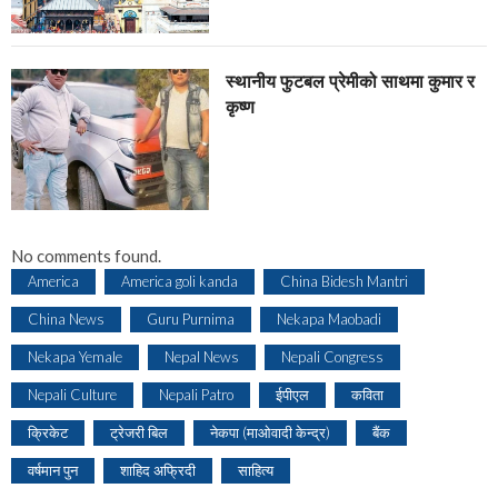
स्थानीय फुटबल प्रेमीको साथमा कुमार र
कृष्ण
No comments found.
America
America goli kanda
China Bidesh Mantri
China News
Guru Purnima
Nekapa Maobadi
Nekapa Yemale
Nepal News
Nepali Congress
Nepali Culture
Nepali Patro
ईपीएल
कविता
क्रिकेट
ट्रेजरी बिल
नेकपा (माओवादी केन्द्र)
बैंक
वर्षमान पुन
शाहिद अफ्रिदी
साहित्य