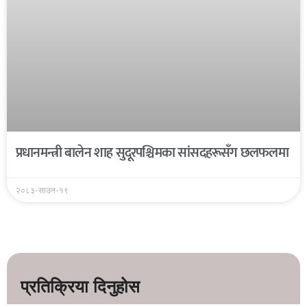
प्रधानमन्त्री बालेन शाह सुदूरपश्चिमका सांसदहरूसँग छलफलमा
२०८३-साउन-१९