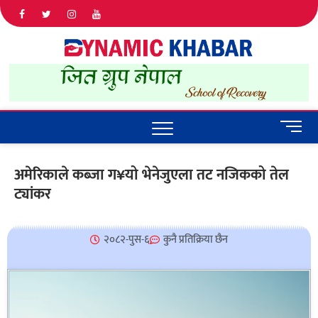
Dyna
ALL NEWS
IN NEPAL
Khab
M
e
n
अमेरिकाले कब्जा ग¥यो भेनेजुएला तट नजिकको तेल
u
ट्यांकर
B
u
t
t
२०८२-पुस-६
कुनै प्रतिक्रिया छैन
o
n