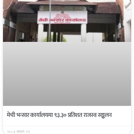
मेची भन्सार कार्यालयमा ९३.३० प्रतिशत राजस्व सङ्कलन
२०८३-साउन-२२