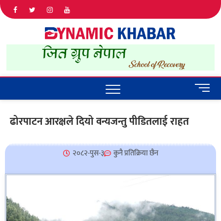
Dyna
ALL NEWS
IN NEPAL
Khab
M
e
n
ढोरपाटन आरक्षले दियो वन्यजन्तु पीडितलाई राहत
u
B
u
२०८२-पुस-३
कुनै प्रतिक्रिया छैन
t
t
o
n