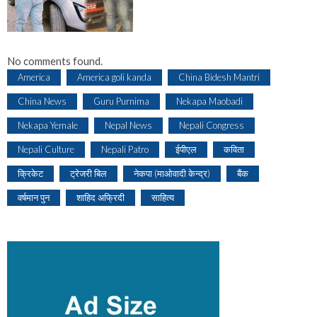
No comments found.
America
America goli kanda
China Bidesh Mantri
China News
Guru Purnima
Nekapa Maobadi
Nekapa Yemale
Nepal News
Nepali Congress
Nepali Culture
Nepali Patro
ईपीएल
कविता
क्रिकेट
ट्रेजरी बिल
नेकपा (माओवादी केन्द्र)
बैंक
वर्षमान पुन
शाहिद अफ्रिदी
साहित्य