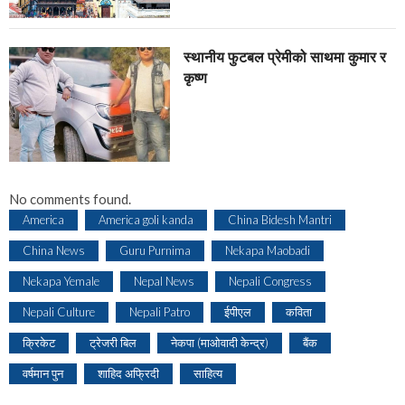
स्थानीय फुटबल प्रेमीको साथमा कुमार र
कृष्ण
No comments found.
America
America goli kanda
China Bidesh Mantri
China News
Guru Purnima
Nekapa Maobadi
Nekapa Yemale
Nepal News
Nepali Congress
Nepali Culture
Nepali Patro
ईपीएल
कविता
क्रिकेट
ट्रेजरी बिल
नेकपा (माओवादी केन्द्र)
बैंक
वर्षमान पुन
शाहिद अफ्रिदी
साहित्य