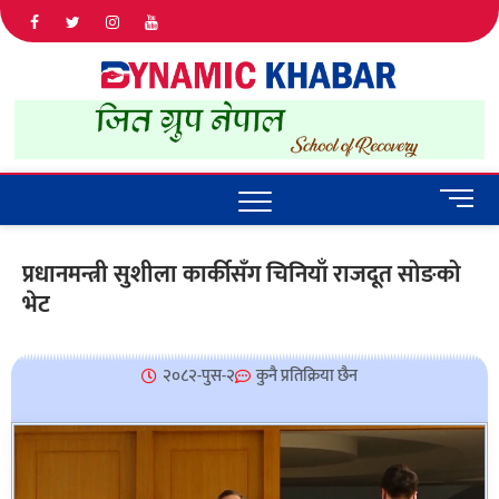
Dyna
ALL NEWS
IN NEPAL
Khab
M
e
n
प्रधानमन्त्री सुशीला कार्कीसँग चिनियाँ राजदूत सोङको
u
भेट
B
u
t
t
२०८२-पुस-२
कुनै प्रतिक्रिया छैन
o
n