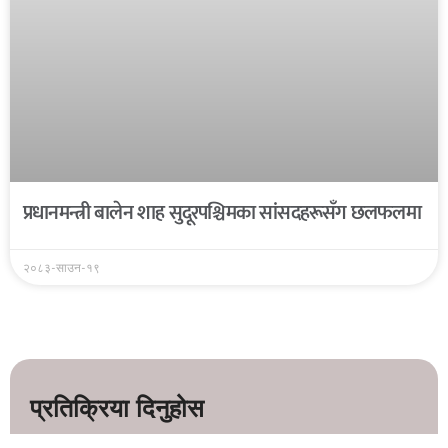
प्रधानमन्त्री बालेन शाह सुदूरपश्चिमका सांसदहरूसँग छलफलमा
२०८३-साउन-१९