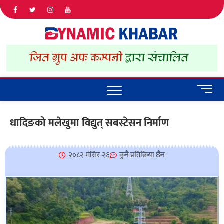
Dyna
ALL NEWS
IN NEPAL
Khab
M
e
n
धादिङको मलेखुमा विद्युत् सबस्टेसन निर्माण
u
B
u
२०८२-मंसिर-२६
कुनै प्रतिक्रिया छैन
t
t
o
n