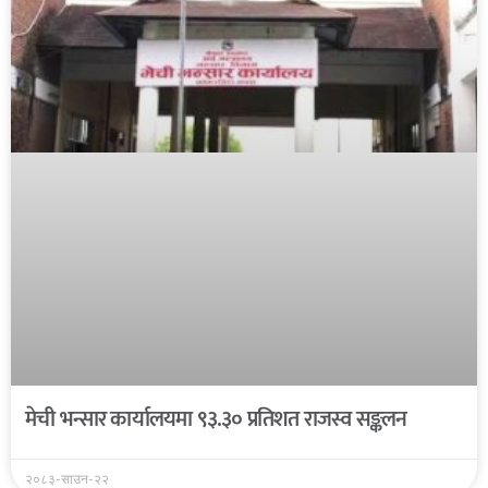
मेची भन्सार कार्यालयमा ९३.३० प्रतिशत राजस्व सङ्कलन
२०८३-साउन-२२