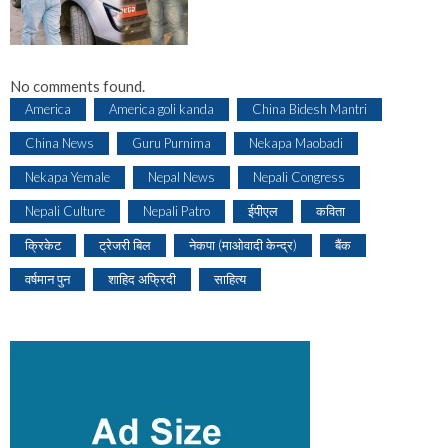
No comments found.
America
America goli kanda
China Bidesh Mantri
China News
Guru Purnima
Nekapa Maobadi
Nekapa Yemale
Nepal News
Nepali Congress
Nepali Culture
Nepali Patro
ईपीएल
कविता
क्रिकेट
ट्रेजरी बिल
नेकपा (माओवादी केन्द्र)
बैंक
वर्षमान पुन
शाहिद अफ्रिदी
साहित्य