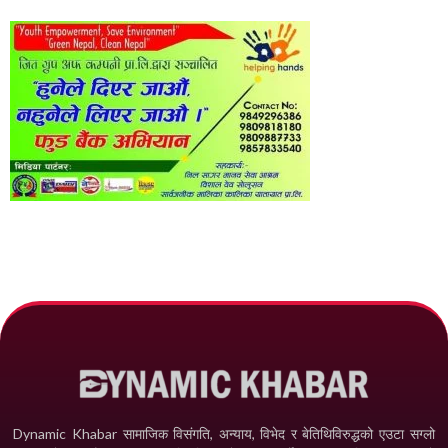
Dynamic Khabar सामाजिक विसंगति, अन्याय, विभेद­ र बेतिथिविरुद्धको एउटा सग्लो