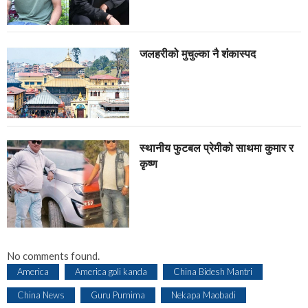
जलहरीको मुचुल्का नै शंंकास्पद
स्थानीय फुटबल प्रेमीको साथमा कुमार र
कृष्ण
No comments found.
America
America goli kanda
China Bidesh Mantri
China News
Guru Purnima
Nekapa Maobadi