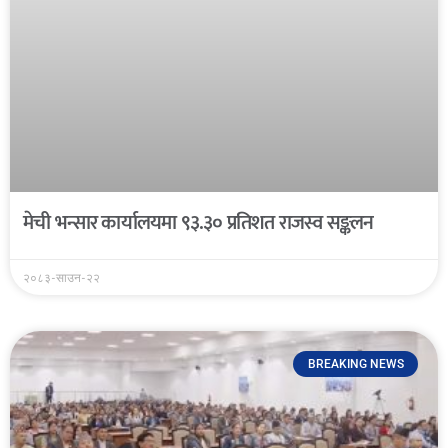
मेची भन्सार कार्यालयमा ९३.३० प्रतिशत राजस्व सङ्कलन
२०८३-साउन-२२
BREAKING NEWS