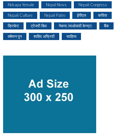
Nekapa Yemale
Nepal News
Nepali Congress
Nepali Culture
Nepali Patro
ईपीएल
कविता
क्रिकेट
ट्रेजरी बिल
नेकपा (माओवादी केन्द्र)
बैंक
वर्षमान पुन
शाहिद अफ्रिदी
साहित्य