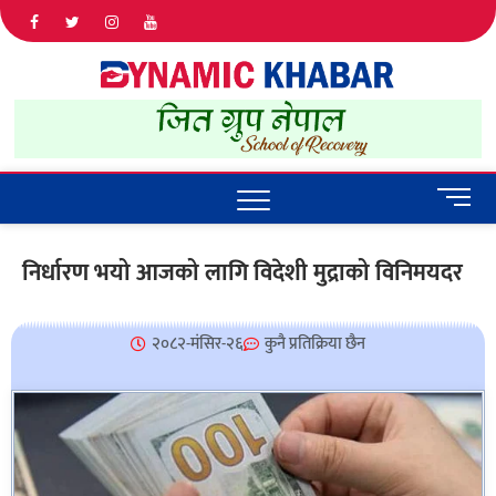
Dyna
ALL NEWS
IN NEPAL
Khab
M
e
n
निर्धारण भयो आजको लागि विदेशी मुद्राको विनिमयदर
u
B
u
२०८२-मंसिर-२६
कुनै प्रतिक्रिया छैन
t
t
o
n