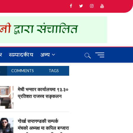
र
सम्पादकीय
अन्य
M
e
n
R
COMMENTS
TAGS
u
B
u
मेची भन्सार कार्यालयमा ९३.३०
t
प्रतिशत राजस्व सङ्कलन
t
o
n
गोर्खा सप्तगण्डकी सम्पर्क
मंचको अध्यक्ष मा कपिल बन्जारा