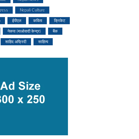
gress
Nepali Culture
o
ईपीएल
कविता
क्रिकेट
नेकपा (माओवादी केन्द्र)
बैंक
शाहिद अफ्रिदी
साहित्य