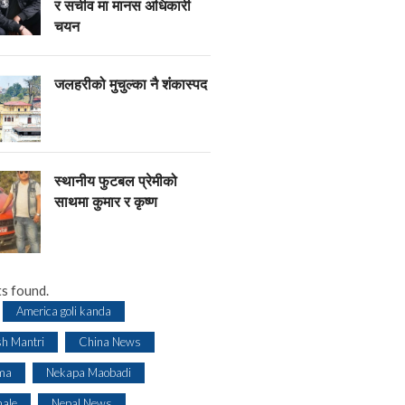
र सचीव मा मानस अधिकारी
चयन
जलहरीको मुचुल्का नै शंंकास्पद
स्थानीय फुटबल प्रेमीको
साथमा कुमार र कृष्ण
s found.
America goli kanda
sh Mantri
China News
ma
Nekapa Maobadi
ale
Nepal News