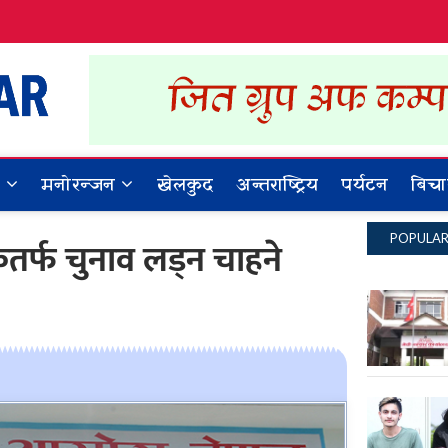
Dynamic Khabar
ALL NEWS IN NEPAL
र
मनोरन्जन
खेलकुद
अन्तराष्ट्रिय
पर्यटन
बिचा
POPULA
कतर्फ चुनाव लड्न चाहने