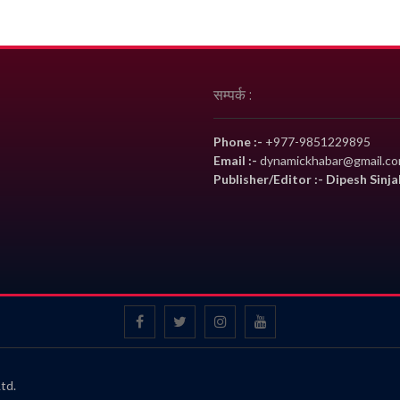
सम्पर्क :
Phone :-
+977-9851229895
Email :-
dynamickhabar@gmail.c
Publisher/Editor :- Dipesh Sinja
td.