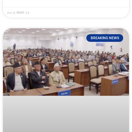
२०८३-साउन-२२
BREAKING NEWS