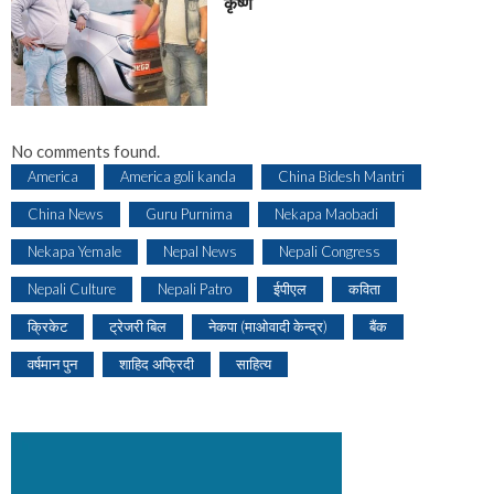
कृष्ण
No comments found.
America
America goli kanda
China Bidesh Mantri
China News
Guru Purnima
Nekapa Maobadi
Nekapa Yemale
Nepal News
Nepali Congress
Nepali Culture
Nepali Patro
ईपीएल
कविता
क्रिकेट
ट्रेजरी बिल
नेकपा (माओवादी केन्द्र)
बैंक
वर्षमान पुन
शाहिद अफ्रिदी
साहित्य