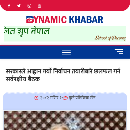
Dyna
ALL NEWS
IN NEPAL
Khab
M
e
n
सरकारले आह्वान गर्यो निर्वाचन तयारीबारे छलफल गर्न
u
सर्वपक्षीय बैठक
B
u
t
t
२०८२-मंसिर-१८
कुनै प्रतिक्रिया छैन
o
n