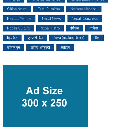
China News
Guru Purnima
Nekapa Maobadi
Nekapa Yemale
Nepal News
Nepali Congress
Nepali Culture
Nepali Patro
ईपीएल
कविता
क्रिकेट
ट्रेजरी बिल
नेकपा (माओवादी केन्द्र)
बैंक
वर्षमान पुन
शाहिद अफ्रिदी
साहित्य