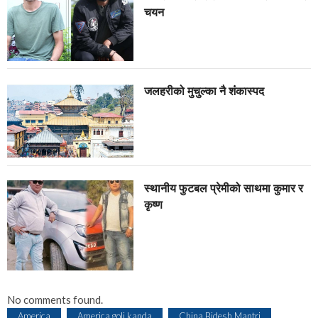
चयन
जलहरीको मुचुल्का नै शंंकास्पद
स्थानीय फुटबल प्रेमीको साथमा कुमार र
कृष्ण
No comments found.
America
America goli kanda
China Bidesh Mantri