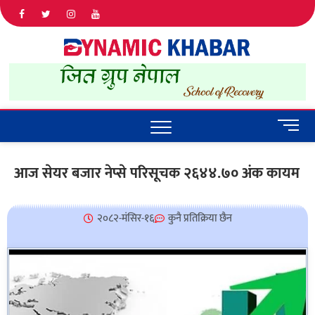
Dyna
ALL NEWS
IN NEPAL
Khab
M
e
n
आज सेयर बजार नेप्से परिसूचक २६४४.७० अंक कायम
u
B
u
२०८२-मंसिर-१६
कुनै प्रतिक्रिया छैन
t
t
o
n