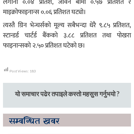
लगानी ०.०४ प्रतिश, जीवन बीमा ०.५७ प्रतिशत र
माइक्रोफाइनान्स ०.०६ प्रतिशत घट्यो।
त्यस्तै ग्रिन भेन्चर्सको मूल्य सबैभन्दा धेरै ९.८५ प्रतिशत,
स्टान्डर्ड चार्टर्ड बैंकको ३.८८ प्रतिशत तथा पोखरा
फाइनान्सको २.५० प्रतिशत घटेको छ।
Post Views:
183
यो समाचार पढेर तपाइले कस्तो महसुस गर्नुभयो ?
सम्बन्धित
खबर