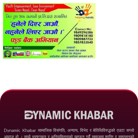
Dynamic Khabar सामाजिक विसंगति, अन्याय, विभेद­ र बेतिथिविरुद्धको एउटा सग्लो
आवाज हो । साथै भ्रष्टाचार र अनियमितताको खण्डन गर्दै समाजमा शान्ति र सुशासनको