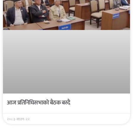
आज प्रतिनिधिसभाको बैठक बस्दै
२०८३-साउन-२२