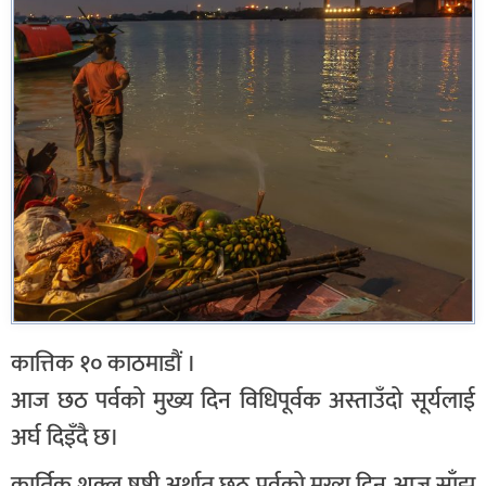
कात्तिक १० काठमाडौं ।
आज छठ पर्वको मुख्य दिन विधिपूर्वक अस्ताउँदो सूर्यलाई
अर्घ दिइँदै छ।
कार्तिक शुक्ल षष्ठी अर्थात् छठ पर्वको मुख्य दिन आज साँझ