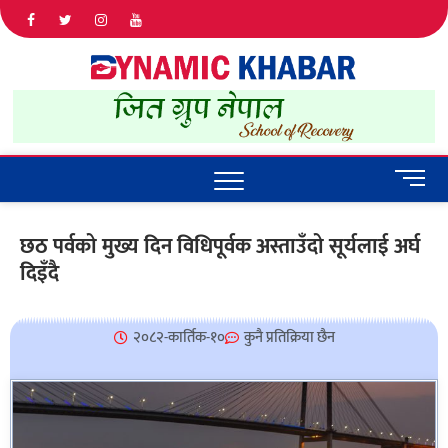
Dyna
ALL NEWS
IN NEPAL
Khab
M
e
n
छठ पर्वको मुख्य दिन विधिपूर्वक अस्ताउँदो सूर्यलाई अर्घ
u
दिइँदै
B
u
t
t
२०८२-कार्तिक-१०
कुनै प्रतिक्रिया छैन
o
n