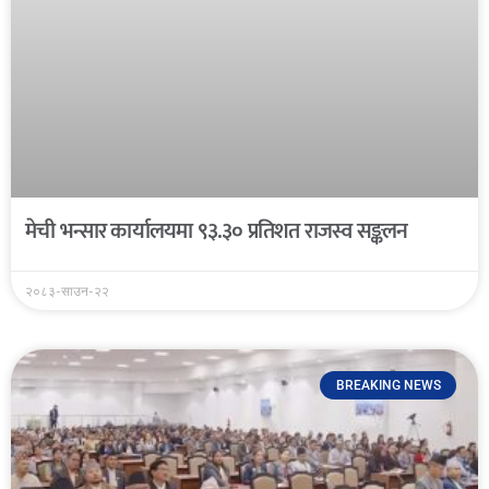
मेची भन्सार कार्यालयमा ९३.३० प्रतिशत राजस्व सङ्कलन
२०८३-साउन-२२
BREAKING NEWS