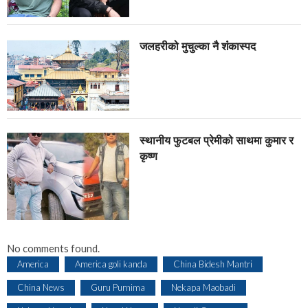
जलहरीको मुचुल्का नै शंंकास्पद
स्थानीय फुटबल प्रेमीको साथमा कुमार र
कृष्ण
No comments found.
America
America goli kanda
China Bidesh Mantri
China News
Guru Purnima
Nekapa Maobadi