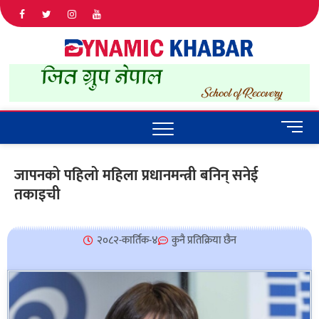
Dyna
ALL NEWS
IN NEPAL
Khab
M
e
n
जापनको पहिलो महिला प्रधानमन्त्री बनिन् सनेई
u
तकाइची
B
u
t
t
२०८२-कार्तिक-४
कुनै प्रतिक्रिया छैन
o
n