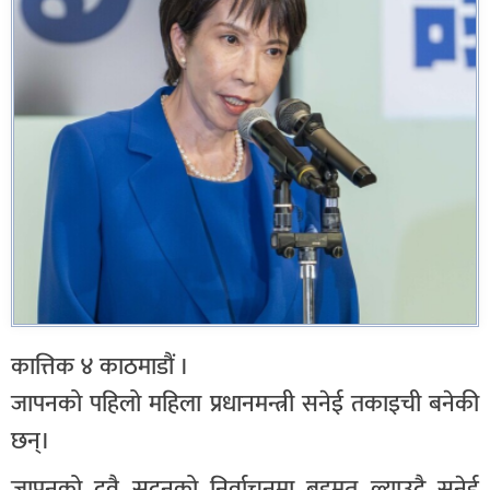
कात्तिक ४ काठमाडौं ।
जापनको पहिलो महिला प्रधानमन्त्री सनेई तकाइची बनेकी
छन्।
जापनको दुवै सदनको निर्वाचनमा बहुमत ल्याउदै सनेई