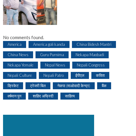
No comments found.
America
America goli kanda
China Bidesh Mantri
China News
Guru Purnima
Nekapa Maobadi
Nekapa Yemale
Nepal News
Nepali Congress
Nepali Culture
Nepali Patro
ईपीएल
कविता
क्रिकेट
ट्रेजरी बिल
नेकपा (माओवादी केन्द्र)
बैंक
वर्षमान पुन
शाहिद अफ्रिदी
साहित्य