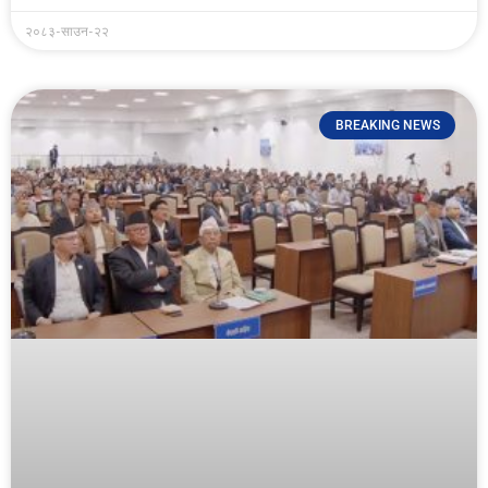
२०८३-साउन-२२
BREAKING NEWS