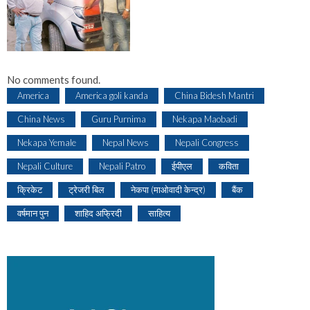
No comments found.
America
America goli kanda
China Bidesh Mantri
China News
Guru Purnima
Nekapa Maobadi
Nekapa Yemale
Nepal News
Nepali Congress
Nepali Culture
Nepali Patro
ईपीएल
कविता
क्रिकेट
ट्रेजरी बिल
नेकपा (माओवादी केन्द्र)
बैंक
वर्षमान पुन
शाहिद अफ्रिदी
साहित्य