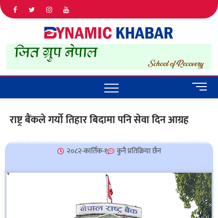
Dyna
ALL NEWS
IN NEPAL
Khab
M
e
n
राष्ट्र बैंकले गर्यो तिहार बिदामा पनि सेवा दिन आग्रह
u
B
u
२०८२-कार्तिक-१
कुनै प्रतिक्रिया छैन
t
t
o
n