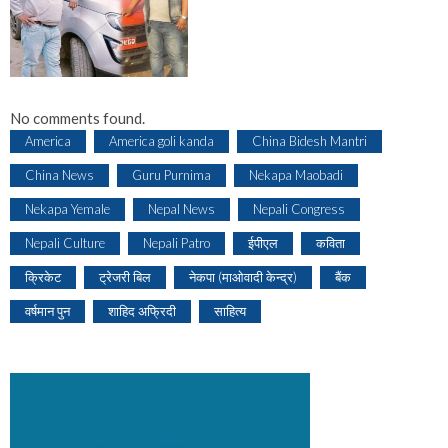
No comments found.
America
America goli kanda
China Bidesh Mantri
China News
Guru Purnima
Nekapa Maobadi
Nekapa Yemale
Nepal News
Nepali Congress
Nepali Culture
Nepali Patro
ईपीएल
कविता
क्रिकेट
ट्रेजरी बिल
नेकपा (माओवादी केन्द्र)
बैंक
वर्षमान पुन
शाहिद अफ्रिदी
साहित्य