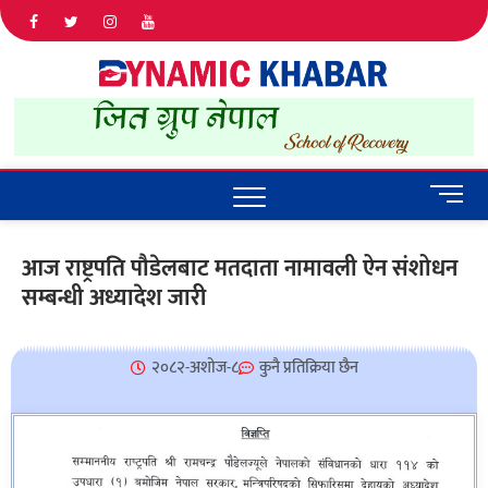
Dyna
ALL NEWS
IN NEPAL
Khab
M
e
n
आज राष्ट्रपति पौडेलबाट मतदाता नामावली ऐन संशोधन
u
सम्बन्धी अध्यादेश जारी
B
u
t
t
२०८२-अशोज-८
कुनै प्रतिक्रिया छैन
o
n