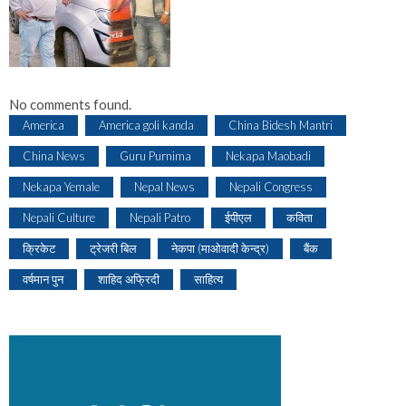
No comments found.
America
America goli kanda
China Bidesh Mantri
China News
Guru Purnima
Nekapa Maobadi
Nekapa Yemale
Nepal News
Nepali Congress
Nepali Culture
Nepali Patro
ईपीएल
कविता
क्रिकेट
ट्रेजरी बिल
नेकपा (माओवादी केन्द्र)
बैंक
वर्षमान पुन
शाहिद अफ्रिदी
साहित्य