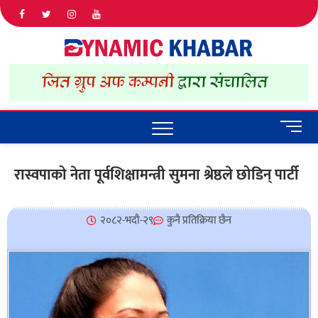
Dyna
ALL NEWS
IN NEPAL
Khab
M
e
n
रास्वपाको नेता पूर्वशिक्षामन्त्री सुमना श्रेष्ठले छोडिन् पार्टी
u
B
u
२०८२-भदौ-२९
कुनै प्रतिक्रिया छैन
t
t
o
n