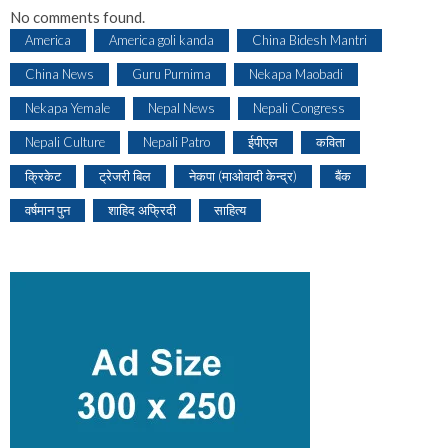
No comments found.
America
America goli kanda
China Bidesh Mantri
China News
Guru Purnima
Nekapa Maobadi
Nekapa Yemale
Nepal News
Nepali Congress
Nepali Culture
Nepali Patro
ईपीएल
कविता
क्रिकेट
ट्रेजरी बिल
नेकपा (माओवादी केन्द्र)
बैंक
वर्षमान पुन
शाहिद अफ्रिदी
साहित्य