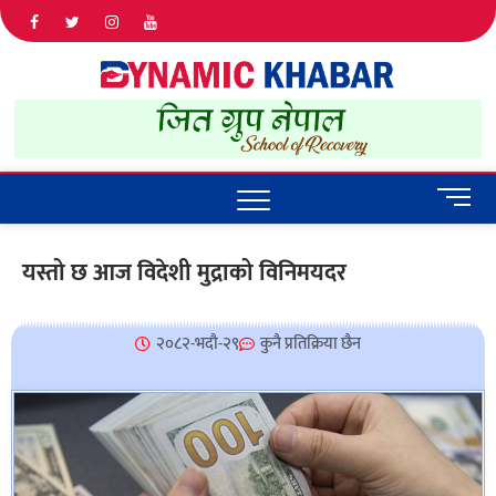
Dyna
ALL NEWS
IN NEPAL
Khab
M
e
n
यस्तो छ आज विदेशी मुद्राको विनिमयदर
u
B
u
२०८२-भदौ-२९
कुनै प्रतिक्रिया छैन
t
t
o
n