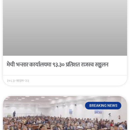
मेची भन्सार कार्यालयमा ९३.३० प्रतिशत राजस्व सङ्कलन
२०८३-साउन-२२
BREAKING NEWS