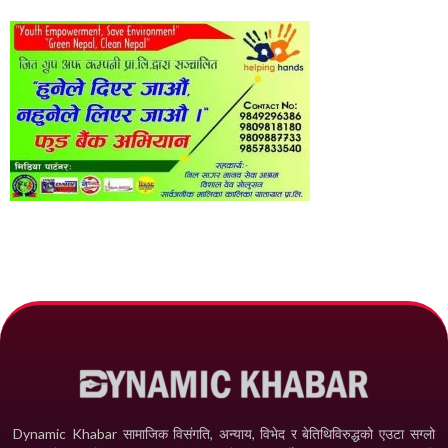
Dynamic Khabar सामाजिक विसंगति, अन्याय, विभेद­ र बेतिथिविरुद्धको एउटा सग्लो