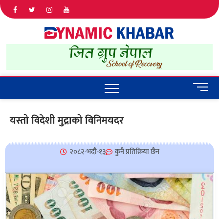
Dyna
ALL NEWS
IN NEPAL
Khab
M
e
n
यस्तो विदेशी मुद्राको विनिमयदर
u
B
u
२०८२-भदौ-१३
कुनै प्रतिक्रिया छैन
t
t
o
n