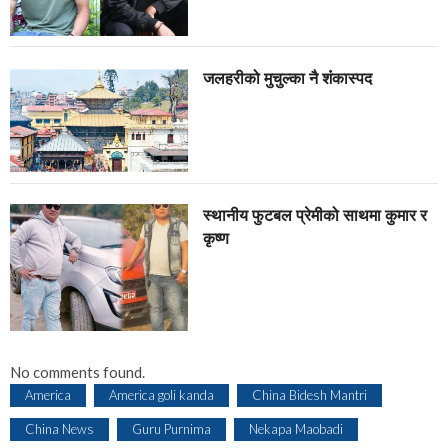
जलहरीको मुचुल्का नै शंंकास्पद
स्थानीय फुटबल प्रेमीको साथमा कुमार र
कृष्ण
No comments found.
America
America goli kanda
China Bidesh Mantri
China News
Guru Purnima
Nekapa Maobadi