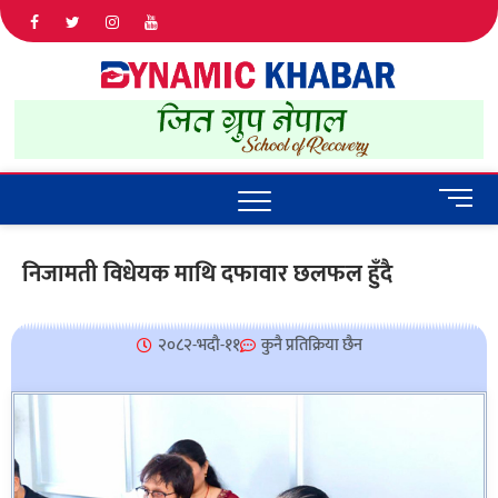
Dyna
ALL NEWS
IN NEPAL
Khab
M
e
n
निजामती विधेयक माथि दफावार छलफल हुँदै
u
B
u
२०८२-भदौ-११
कुनै प्रतिक्रिया छैन
t
t
o
n