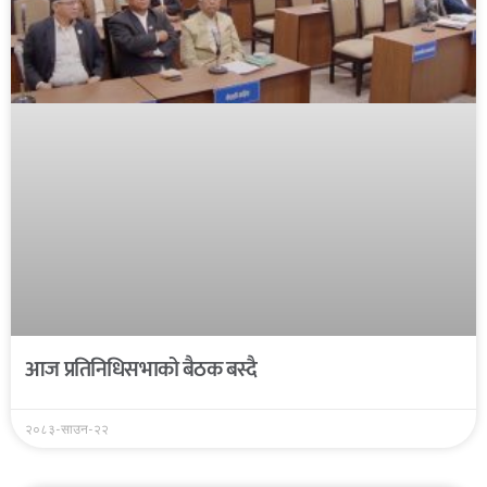
आज प्रतिनिधिसभाको बैठक बस्दै
२०८३-साउन-२२