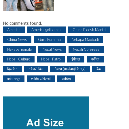
No comments found.
America
America goli kanda
China Bidesh Mantri
China News
Guru Purnima
Nekapa Maobadi
Nekapa Yemale
Nepal News
Nepali Congress
Nepali Culture
Nepali Patro
ईपीएल
कविता
क्रिकेट
ट्रेजरी बिल
नेकपा (माओवादी केन्द्र)
बैंक
वर्षमान पुन
शाहिद अफ्रिदी
साहित्य