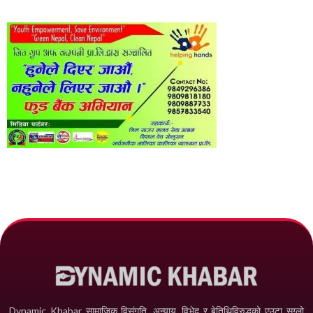
Dynamic Khabar सामाजिक विसंगति, अन्याय, विभेद­ र बेतिथिविरुद्धको एउटा सग्लो