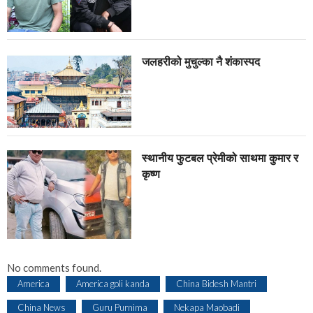
जलहरीको मुचुल्का नै शंंकास्पद
स्थानीय फुटबल प्रेमीको साथमा कुमार र
कृष्ण
No comments found.
America
America goli kanda
China Bidesh Mantri
China News
Guru Purnima
Nekapa Maobadi