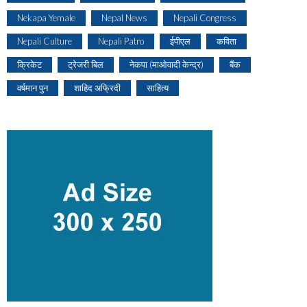
Nekapa Yemale
Nepal News
Nepali Congress
Nepali Culture
Nepali Patro
ईपीएल
कविता
क्रिकेट
ट्रेजरी बिल
नेकपा (माओवादी केन्द्र)
बैंक
वर्षमान पुन
शाहिद अफ्रिदी
साहित्य