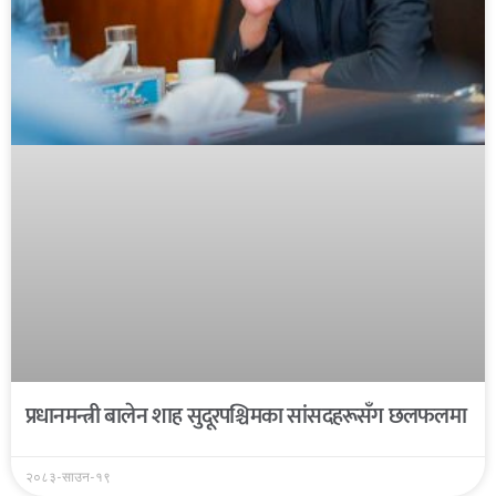
प्रधानमन्त्री बालेन शाह सुदूरपश्चिमका सांसदहरूसँग छलफलमा
२०८३-साउन-१९