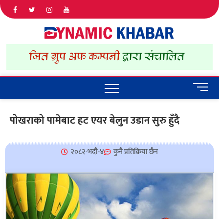
Dyna
ALL NEWS
IN NEPAL
Khab
M
e
n
पोखराको पामेबाट हट एयर बेलुन उडान सुरु हुँदै
u
B
u
२०८२-भदौ-४
कुनै प्रतिक्रिया छैन
t
t
o
n