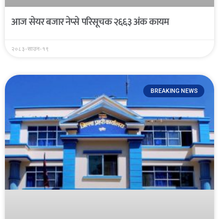
आज सेयर बजार नेप्से परिसूचक २६६३ अंक कायम
२०८३-साउन-१९
BREAKING NEWS