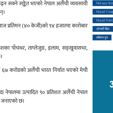
्न सक्ने सङ्केत भएको नेपाल अलैँची व्यवसायी
Nekapa Yem
न्।
Nepali Con
Nepali Patr
मा आज प्रतिमन (४० केजी)को ९४ हजारमा कारोबार
ट्रेजरी बिल
वर्षमान पुन
देशका पाँचथर, ताप्लेजुङ, इलाम, सङ्खुवासभा,
छ।
्ब ६७ करोडको अलैँची भारत निर्यात भएको मेची
्दा नेपालमा उत्पादित ९० प्रतिशत अलैँची नेपाल
रेको जनाएको छ।