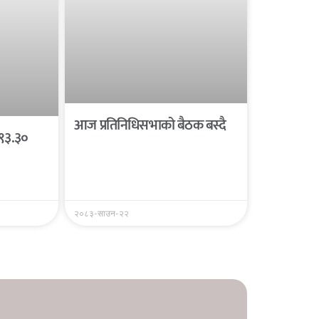
आज प्रतिनिधिसभाको बैठक बस्दै
 ९३.३०
२०८३-साउन-२२