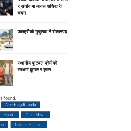
र सचीव मा मानस अधिकारी
चयन
जलहरीको मुचुल्का नै शंंकास्पद
स्थानीय फुटबल प्रेमीको
साथमा कुमार र कृष्ण
s found.
America goli kanda
sh Mantri
China News
ma
Nekapa Maobadi