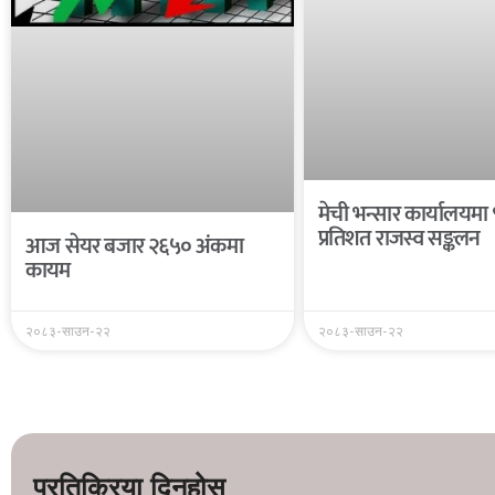
मेची भन्सार कार्यालयमा
प्रतिशत राजस्व सङ्कलन
आज सेयर बजार २६५० अंकमा
कायम
२०८३-साउन-२२
२०८३-साउन-२२