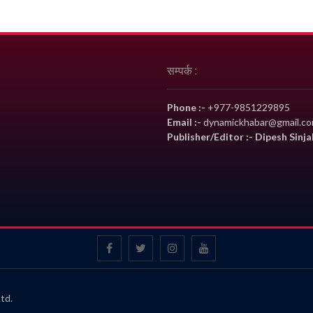
सम्पर्क :
Phone :-
+977-9851229895
Email :-
dynamickhabar@gmail.c
Publisher/Editor :- Dipesh Sinja
td.