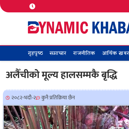
गृहपृष्ठ
समाचार
राजनीतिक
आर्थिक खब
अलैँचीको मूल्य हालसम्मकै बृद्धि
२०८२-भदौ-२
कुनै प्रतिक्रिया छैन