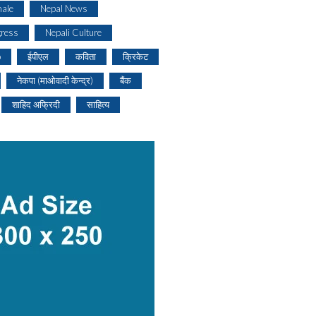
ale
Nepal News
gress
Nepali Culture
o
ईपीएल
कविता
क्रिकेट
नेकपा (माओवादी केन्द्र)
बैंक
शाहिद अफ्रिदी
साहित्य