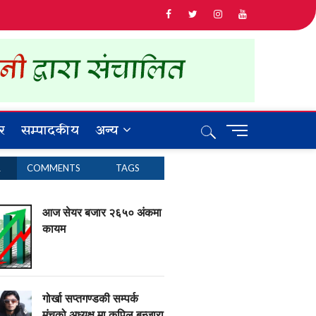
र
सम्पादकीय
अन्य
M
e
n
R
COMMENTS
TAGS
u
B
u
आज सेयर बजार २६५० अंकमा
t
कायम
t
o
n
गोर्खा सप्तगण्डकी सम्पर्क
मंचको अध्यक्ष मा कपिल बन्जारा