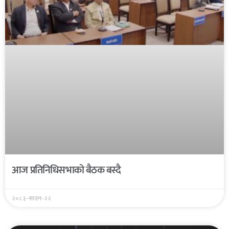
आज प्रतिनिधिसभाको बैठक बस्दै
२०८३-साउन-२२