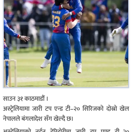
साउन ३१ काठमाडौं ।
अस्ट्रेलियामा जारी टप एन्ड टी–२० सिरिजको दोस्रो खेल
नेपालले बंगलादेश सँग खेल्दै छ।
अस्ट्रेलियाको नर्दन टेरिटोरीमा जारी टप एण्ड टी–२०