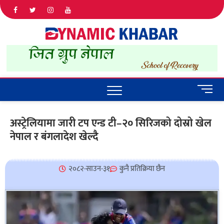
Dyna
ALL NEWS
IN NEPAL
Khab
M
e
n
अस्ट्रेलियामा जारी टप एन्ड टी–२० सिरिजको दोस्रो खेल
u
नेपाल र बंगलादेश खेल्दै
B
u
t
t
२०८२-साउन-३१
कुनै प्रतिक्रिया छैन
o
n