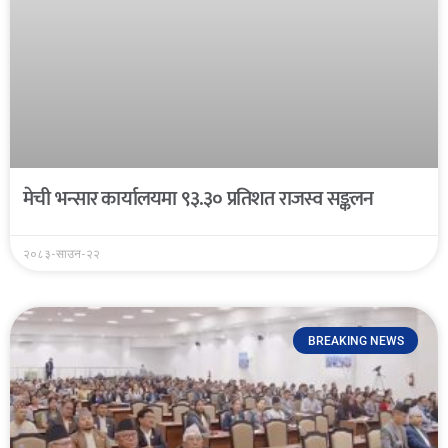
मेची भन्सार कार्यालयमा ९३.३० प्रतिशत राजस्व सङ्कलन
२०८३-साउन-२२
BREAKING NEWS