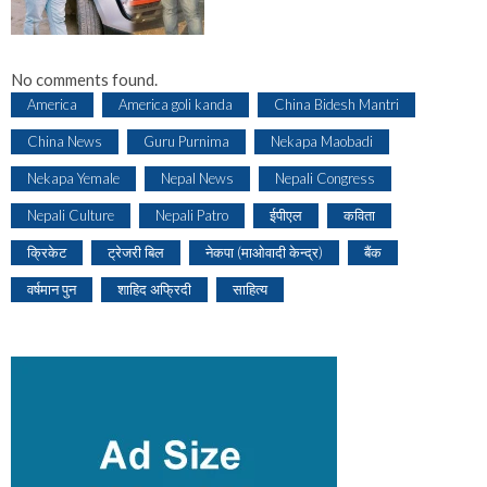
No comments found.
America
America goli kanda
China Bidesh Mantri
China News
Guru Purnima
Nekapa Maobadi
Nekapa Yemale
Nepal News
Nepali Congress
Nepali Culture
Nepali Patro
ईपीएल
कविता
क्रिकेट
ट्रेजरी बिल
नेकपा (माओवादी केन्द्र)
बैंक
वर्षमान पुन
शाहिद अफ्रिदी
साहित्य