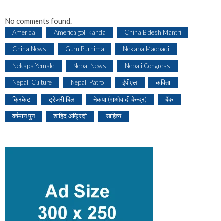
No comments found.
America
America goli kanda
China Bidesh Mantri
China News
Guru Purnima
Nekapa Maobadi
Nekapa Yemale
Nepal News
Nepali Congress
Nepali Culture
Nepali Patro
ईपीएल
कविता
क्रिकेट
ट्रेजरी बिल
नेकपा (माओवादी केन्द्र)
बैंक
वर्षमान पुन
शाहिद अफ्रिदी
साहित्य