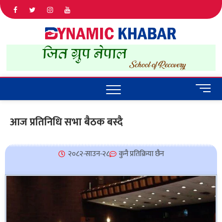
Dyna
ALL NEWS
IN NEPAL
Khab
M
e
n
आज प्रतिनिधि सभा बैठक बस्दै
u
B
u
२०८२-साउन-२८
कुनै प्रतिक्रिया छैन
t
t
o
n