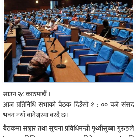
साउन २८ काठमाडौं ।
आज प्रतिनिधि सभाको बैठक दिउँसो १ : ०० बजे संसद
भवन नयाँ बानेश्वरमा बस्दै छ।
बैठकमा सञ्चार तथा सूचना प्रविधिमन्त्री पृथ्वीसुब्बा गुरुङले