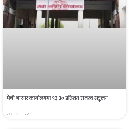
मेची भन्सार कार्यालयमा ९३.३० प्रतिशत राजस्व सङ्कलन
२०८३-साउन-२२