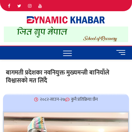
Dyna
ALL NEWS
IN NEPAL
Khab
M
e
n
बागमती प्रदेशका नवनियुक्त मुख्यमन्त्री बानियाँले
u
विश्वासको मत लिँदै
B
u
t
t
२०८२-साउन-२७
कुनै प्रतिक्रिया छैन
o
n