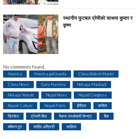
स्थानीय फुटबल प्रेमीको साथमा कुमार र
कृष्ण
No comments found.
America
America goli kanda
China Bidesh Mantri
China News
Guru Purnima
Nekapa Maobadi
Nekapa Yemale
Nepal News
Nepali Congress
Nepali Culture
Nepali Patro
ईपीएल
कविता
क्रिकेट
ट्रेजरी बिल
नेकपा (माओवादी केन्द्र)
बैंक
वर्षमान पुन
शाहिद अफ्रिदी
साहित्य