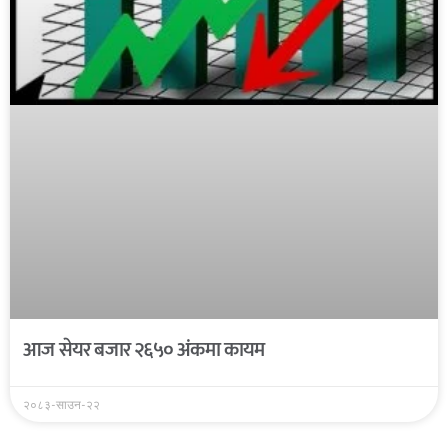
आज सेयर बजार २६५० अंकमा कायम
२०८३-साउन-२२