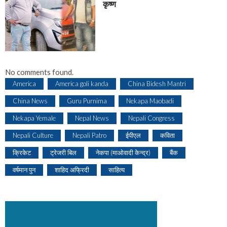
कृष्ण
No comments found.
America
America goli kanda
China Bidesh Mantri
China News
Guru Purnima
Nekapa Maobadi
Nekapa Yemale
Nepal News
Nepali Congress
Nepali Culture
Nepali Patro
ईपीएल
कविता
क्रिकेट
ट्रेजरी बिल
नेकपा (माओवादी केन्द्र)
बैंक
वर्षमान पुन
शाहिद अफ्रिदी
साहित्य