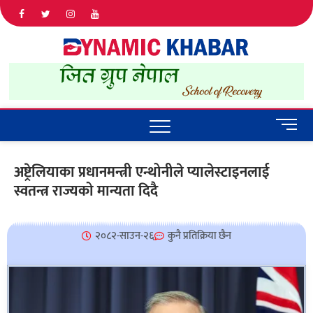
Dyna
ALL NEWS
IN NEPAL
Khab
M
e
n
अष्ट्रेलियाका प्रधानमन्त्री एन्थोनीले प्यालेस्टाइनलाई
u
स्वतन्त्र राज्यको मान्यता दिदै
B
u
t
t
२०८२-साउन-२६
कुनै प्रतिक्रिया छैन
o
n