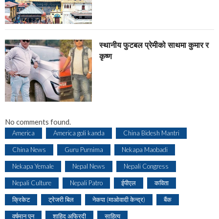
स्थानीय फुटबल प्रेमीको साथमा कुमार र
कृष्ण
No comments found.
America
America goli kanda
China Bidesh Mantri
China News
Guru Purnima
Nekapa Maobadi
Nekapa Yemale
Nepal News
Nepali Congress
Nepali Culture
Nepali Patro
ईपीएल
कविता
क्रिकेट
ट्रेजरी बिल
नेकपा (माओवादी केन्द्र)
बैंक
वर्षमान पुन
शाहिद अफ्रिदी
साहित्य