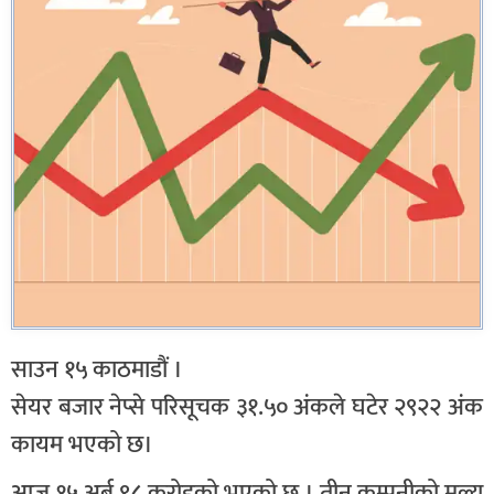
साउन १५ काठमाडौं ।
सेयर बजार नेप्से परिसूचक ३१.५० अंकले घटेर २९२२ अंक
कायम भएको छ।
आज १५ अर्ब ९८ करोडको भएको छ । तीन कम्पनीको मूल्य