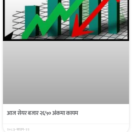
आज सेयर बजार २६५० अंकमा कायम
२०८३-साउन-२२