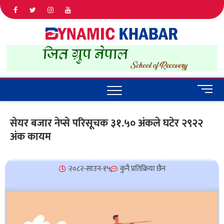
Dyna
ALL NEWS
IN NEPAL
Khab
M
e
n
सेयर बजार नेप्से परिसूचक ३१.५० अंकले घटेर २९२२
u
अंक कायम
B
u
t
t
२०८२-साउन-१५
कुनै प्रतिक्रिया छैन
o
n