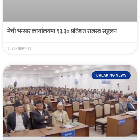
मेची भन्सार कार्यालयमा ९३.३० प्रतिशत राजस्व सङ्कलन
२०८३-साउन-२२
BREAKING NEWS