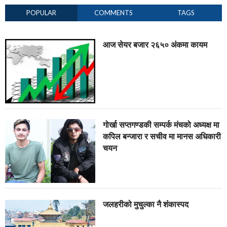
POPULAR
COMMENTS
TAGS
आज सेयर बजार २६५० अंकमा कायम
गोर्खा सप्तगण्डकी सम्पर्क मंचको अध्यक्ष मा
कपिल बन्जारा र सचीव मा मानस अधिकारी
चयन
जलहरीको मुचुल्का नै शंंकास्पद