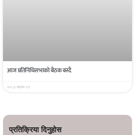
आज प्रतिनिधिसभाको बैठक बस्दै
२०८३-साउन-२२