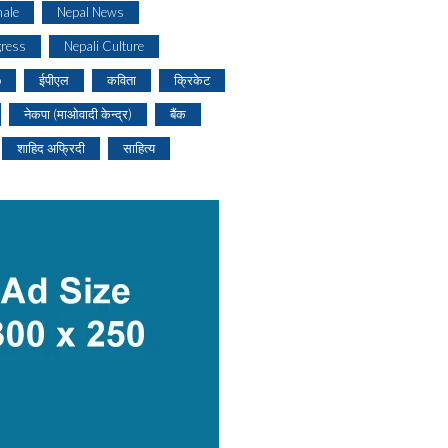
ale
Nepal News
gress
Nepali Culture
o
ईपीएल
कविता
क्रिकेट
नेकपा (माओवादी केन्द्र)
बैंक
शाहिद अफ्रिदी
साहित्य