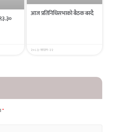
आज प्रतिनिधिसभाको बैठक बस्दै
 ९३.३०
२०८३-साउन-२२
ed
*