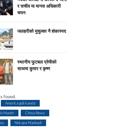
र सचीव मा मानस अधिकारी
चयन
जलहरीको मुचुल्का नै शंंकास्पद
स्थानीय फुटबल प्रेमीको
साथमा कुमार र कृष्ण
s found.
America goli kanda
sh Mantri
China News
ma
Nekapa Maobadi