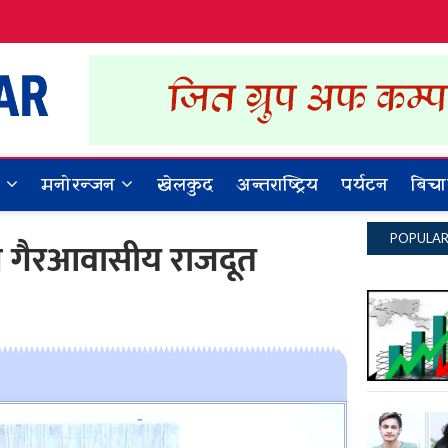
Dynamic Khabar
ALL NEWS IN NEPAL
र
मनोरन्जन
खेलकुद
अन्तराष्ट्रिय
पर्यटन
बिचा
POPULA
लागि गैरआवासीय राजदूत