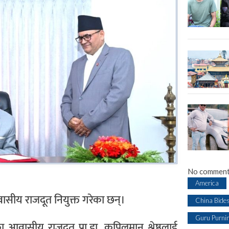
No comment
America
ैरआवासीय राजदूत नियुक्त गरेका छन्।
China Bide
Guru Purni
लका आवासीय राजदूत प्रा.डा. कपिलमान श्रेष्ठलाई