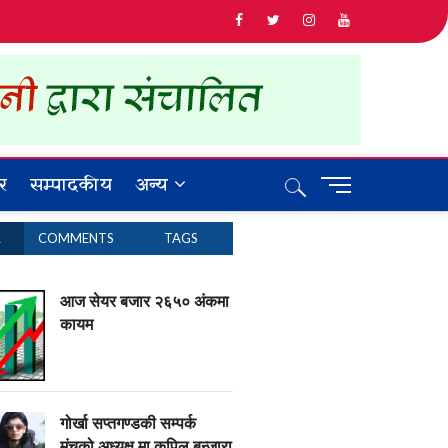
र
सम्पादकीय
अन्य
M
e
n
R
COMMENTS
TAGS
u
B
u
आज सेयर बजार २६५० अंकमा
t
कायम
t
o
n
गोर्खा सप्तगण्डकी सम्पर्क
मंचको अध्यक्ष मा कपिल बन्जारा