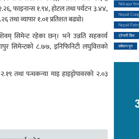
Nekapa Yem
 २.२६, फाइनान्स १.९४, होटल तथा पर्यटन ३.४४,
Nepali Con
.२६ तथा व्यापार १.०१ प्रतिशत बढ्यो।
Nepali Patr
शिवम् सिमेन्ट रहेका छन्। भने उन्नति सहकार्य
ट्रेजरी बिल
नापुर सिमेन्टको ८.७७, इनिफिनिटी लघुवित्तको
वर्षमान पुन
 २.१९ तथा पन्चकन्या माइ हाइड्रोपावरको २.०३