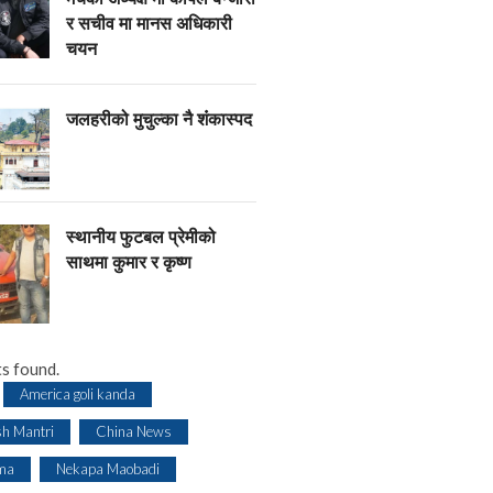
र सचीव मा मानस अधिकारी
चयन
जलहरीको मुचुल्का नै शंंकास्पद
स्थानीय फुटबल प्रेमीको
साथमा कुमार र कृष्ण
s found.
America goli kanda
sh Mantri
China News
ma
Nekapa Maobadi