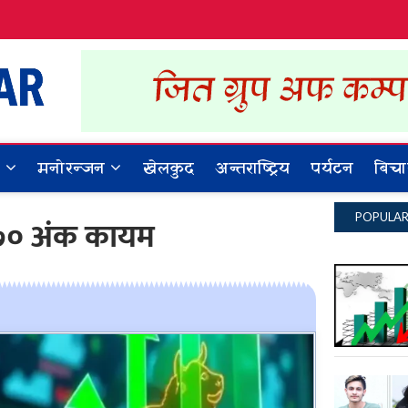
Dynamic Khabar
ALL NEWS IN NEPAL
र
मनोरन्जन
खेलकुद
अन्तराष्ट्रिय
पर्यटन
बिचा
POPULA
.७० अंक कायम