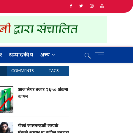
र
सम्पादकीय
अन्य
M
e
n
R
COMMENTS
TAGS
u
B
u
आज सेयर बजार २६५० अंकमा
t
कायम
t
o
n
गोर्खा सप्तगण्डकी सम्पर्क
मंचको अध्यक्ष मा कपिल बन्जारा