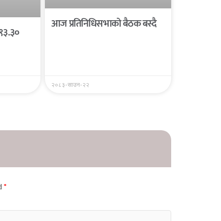
आज प्रतिनिधिसभाको बैठक बस्दै
 ९३.३०
२०८३-साउन-२२
ed
*