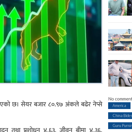
No comment
ो छ। सेयर बजार ८०.९७ अंकले बढेर नेप्से
America
China Bide
Guru Purni
न तथा प्रशोधन ४.६३, जीवन बीमा ४.३६,