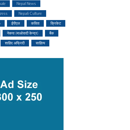
ale
Nepal News
gress
Nepali Culture
o
ईपीएल
कविता
क्रिकेट
नेकपा (माओवादी केन्द्र)
बैंक
शाहिद अफ्रिदी
साहित्य