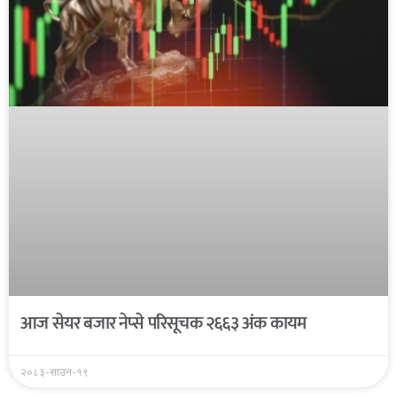
आज सेयर बजार नेप्से परिसूचक २६६३ अंक कायम
२०८३-साउन-१९