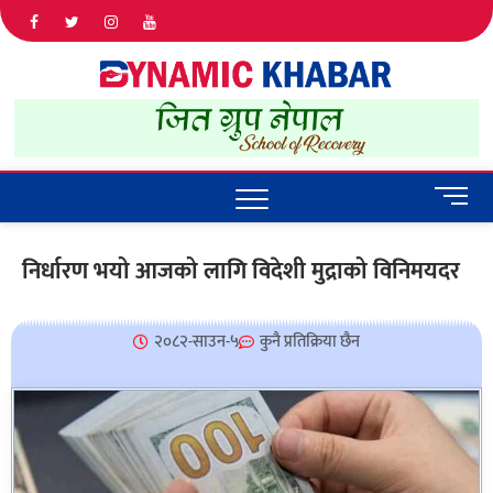
Dyna
ALL NEWS
IN NEPAL
Khab
M
e
n
निर्धारण भयो आजको लागि विदेशी मुद्राको विनिमयदर
u
B
u
२०८२-साउन-५
कुनै प्रतिक्रिया छैन
t
t
o
n