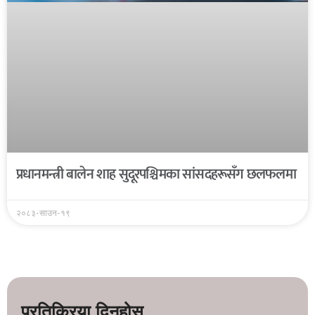
प्रधानमन्त्री बालेन शाह सुदूरपश्चिमका सांसदहरूसँग छलफलमा
२०८३-साउन-१९