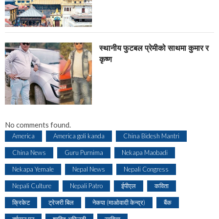
स्थानीय फुटबल प्रेमीको साथमा कुमार र
कृष्ण
No comments found.
America
America goli kanda
China Bidesh Mantri
China News
Guru Purnima
Nekapa Maobadi
Nekapa Yemale
Nepal News
Nepali Congress
Nepali Culture
Nepali Patro
ईपीएल
कविता
क्रिकेट
ट्रेजरी बिल
नेकपा (माओवादी केन्द्र)
बैंक
वर्षमान पुन
शाहिद अफ्रिदी
साहित्य