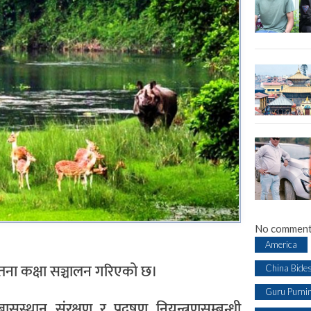
No comment
America
सचेतना कक्षा सञ्चालन गरिएको छ।
China Bide
Guru Purni
्थान संरक्षण र प्रदूषण नियन्त्रणसम्बन्धी