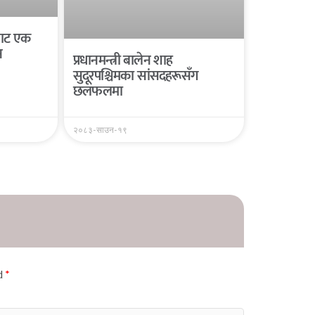
यबाट एक
न
प्रधानमन्त्री बालेन शाह
सुदूरपश्चिमका सांसदहरूसँग
छलफलमा
२०८३-साउन-१९
ed
*