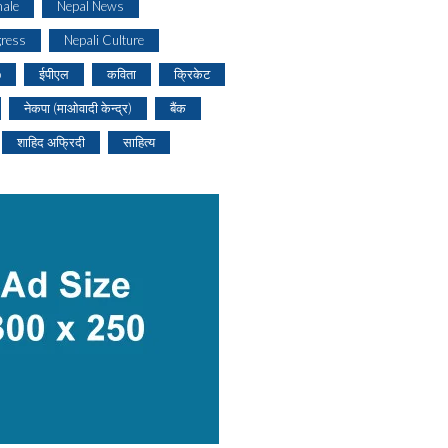
ale
Nepal News
gress
Nepali Culture
o
ईपीएल
कविता
क्रिकेट
नेकपा (माओवादी केन्द्र)
बैंक
शाहिद अफ्रिदी
साहित्य