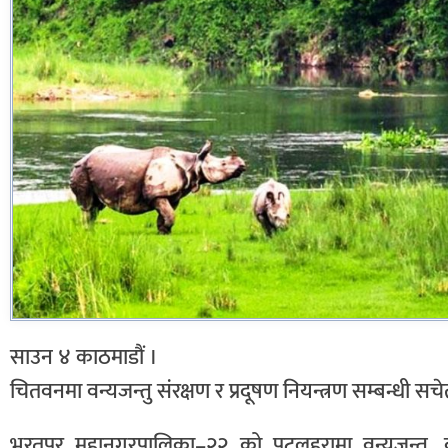
साउन ४ काठमाडौं ।
चितवनमा वन्यजन्तु संरक्षण र प्रदूषण नियन्त्रण सम्बन्धी 
भरतपुर महानगरपालिका–२२ को पटलहरामा वन्यजन्तु, बासस