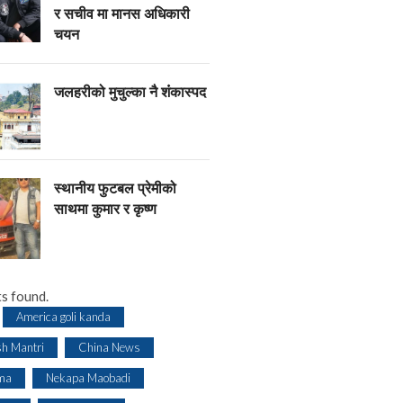
र सचीव मा मानस अधिकारी
चयन
जलहरीको मुचुल्का नै शंंकास्पद
स्थानीय फुटबल प्रेमीको
साथमा कुमार र कृष्ण
s found.
America goli kanda
sh Mantri
China News
ma
Nekapa Maobadi