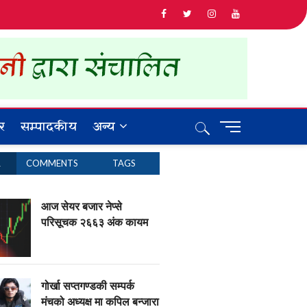
र
सम्पादकीय
अन्य
M
e
n
R
COMMENTS
TAGS
u
B
u
आज सेयर बजार नेप्से
t
परिसूचक २६६३ अंक कायम
t
o
n
गोर्खा सप्तगण्डकी सम्पर्क
मंचको अध्यक्ष मा कपिल बन्जारा