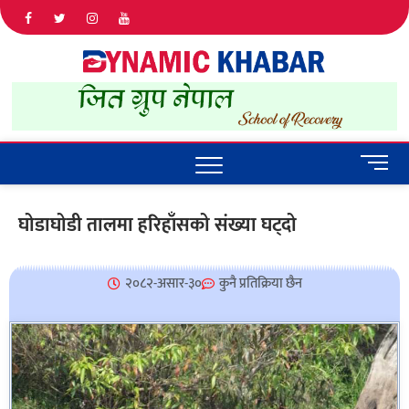
Dyna
ALL NEWS
IN NEPAL
Khab
M
e
n
घोडाघोडी तालमा हरिहाँसको संख्या घट्दो
u
B
u
२०८२-असार-३०
कुनै प्रतिक्रिया छैन
t
t
o
n