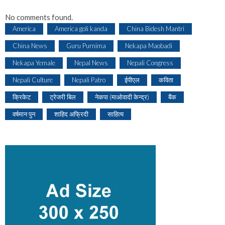
No comments found.
America
America goli kanda
China Bidesh Mantri
China News
Guru Purnima
Nekapa Maobadi
Nekapa Yemale
Nepal News
Nepali Congress
Nepali Culture
Nepali Patro
ईपीएल
कविता
क्रिकेट
ट्रेजरी बिल
नेकपा (माओवादी केन्द्र)
बैंक
वर्षमान पुन
शाहिद अफ्रिदी
साहित्य