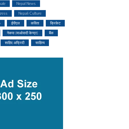
ale
Nepal News
gress
Nepali Culture
o
ईपीएल
कविता
क्रिकेट
नेकपा (माओवादी केन्द्र)
बैंक
शाहिद अफ्रिदी
साहित्य