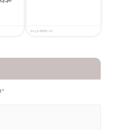
 ९३.३०
२०८३-साउन-२२
ed
*