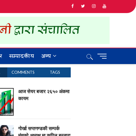
र
सम्पादकीय
अन्य
M
e
n
R
COMMENTS
TAGS
u
B
u
आज सेयर बजार २६५० अंकमा
t
कायम
t
o
n
गोर्खा सप्तगण्डकी सम्पर्क
मंचको अध्यक्ष मा कपिल बन्जारा