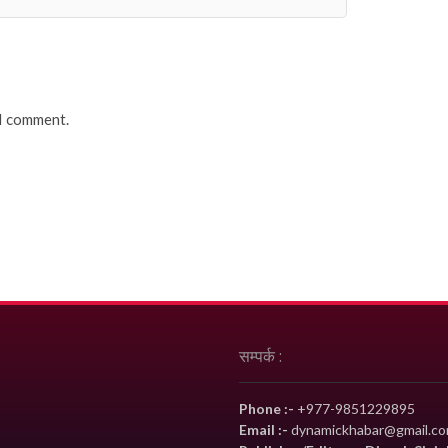
 I comment.
सम्पर्क :
Phone :-
+977-9851229895
Email :-
dynamickhabar@gmail.c