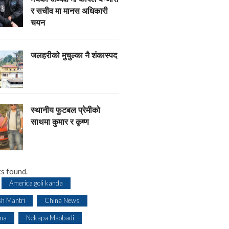
र सचीव मा मानस अधिकारी
चयन
जलहरीको मुचुल्का नै शंंकास्पद
स्थानीय फुटबल प्रेमीको
साथमा कुमार र कृष्ण
s found.
America goli kanda
sh Mantri
China News
ma
Nekapa Maobadi