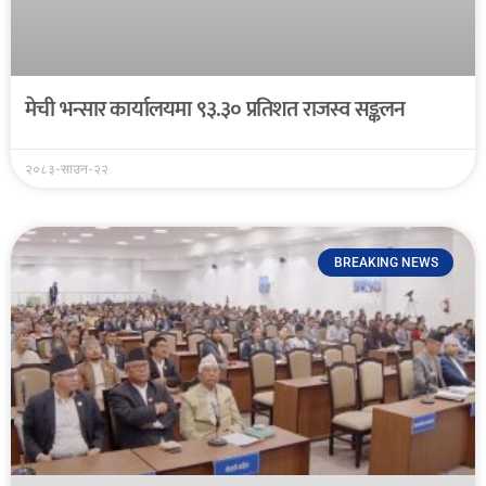
मेची भन्सार कार्यालयमा ९३.३० प्रतिशत राजस्व सङ्कलन
२०८३-साउन-२२
BREAKING NEWS