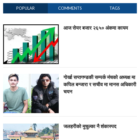
POPULAR
COMMENTS
TAGS
आज सेयर बजार २६५० अंकमा कायम
गोर्खा सप्तगण्डकी सम्पर्क मंचको अध्यक्ष मा
कपिल बन्जारा र सचीव मा मानस अधिकारी
चयन
जलहरीको मुचुल्का नै शंंकास्पद