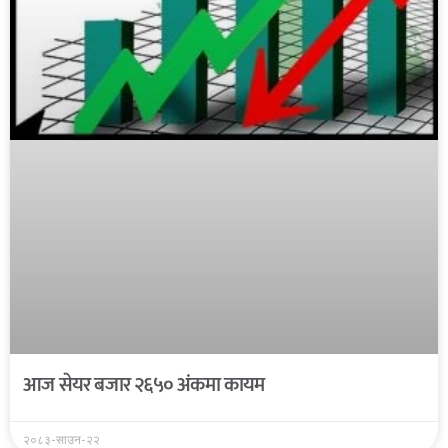
आज सेयर बजार २६५० अंकमा कायम
२०८३-साउन-२२