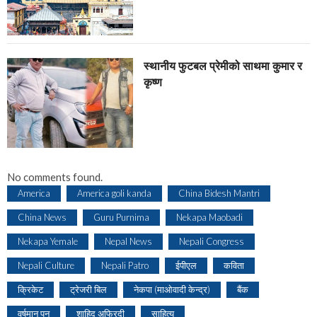
स्थानीय फुटबल प्रेमीको साथमा कुमार र
कृष्ण
No comments found.
America
America goli kanda
China Bidesh Mantri
China News
Guru Purnima
Nekapa Maobadi
Nekapa Yemale
Nepal News
Nepali Congress
Nepali Culture
Nepali Patro
ईपीएल
कविता
क्रिकेट
ट्रेजरी बिल
नेकपा (माओवादी केन्द्र)
बैंक
वर्षमान पुन
शाहिद अफ्रिदी
साहित्य