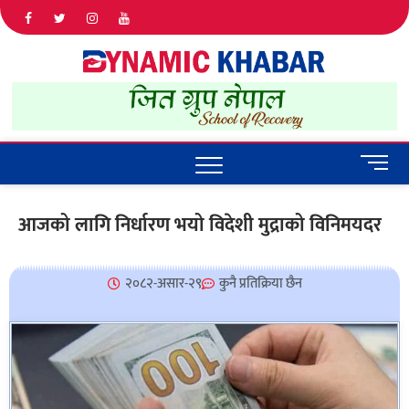
Dyna
ALL NEWS
IN NEPAL
Khab
M
e
n
आजको लागि निर्धारण भयो विदेशी मुद्राको विनिमयदर
u
B
u
२०८२-असार-२९
कुनै प्रतिक्रिया छैन
t
t
o
n