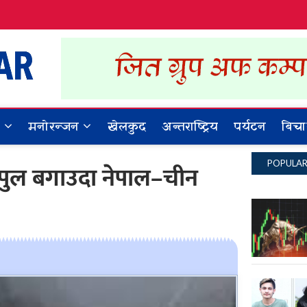
Dynamic Khabar
ALL NEWS IN NEPAL
र
मनोरन्जन
खेलकुद
अन्तराष्ट्रिय
पर्यटन
बिचा
POPULA
 पुल बगाउदा नेपाल–चीन