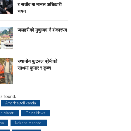
र सचीव मा मानस अधिकारी
चयन
जलहरीको मुचुल्का नै शंंकास्पद
स्थानीय फुटबल प्रेमीको
साथमा कुमार र कृष्ण
s found.
America goli kanda
sh Mantri
China News
ma
Nekapa Maobadi