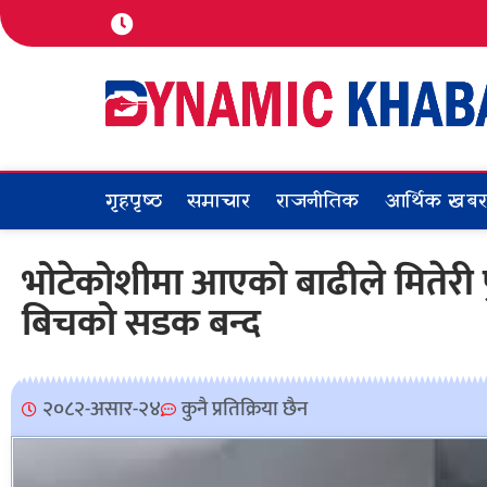
गृहपृष्ठ
समाचार
राजनीतिक
आर्थिक खब
भोटेकोशीमा आएको बाढीले मितेरी
बिचको सडक बन्द
२०८२-असार-२४
कुनै प्रतिक्रिया छैन