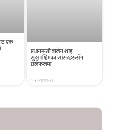
यबाट एक
न
प्रधानमन्त्री बालेन शाह
सुदूरपश्चिमका सांसदहरूसँग
छलफलमा
२०८३-साउन-१९