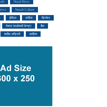
ale
Nepal News
gress
Nepali Culture
o
ईपीएल
कविता
क्रिकेट
नेकपा (माओवादी केन्द्र)
बैंक
शाहिद अफ्रिदी
साहित्य