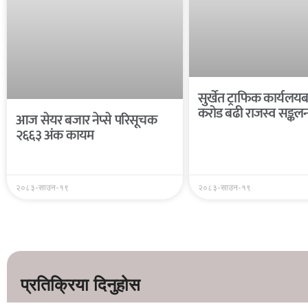
सुर्खेत ट्राफिक कार्यल
करोड बढी राजस्व सङ्कल
आज सेयर बजार नेप्से परिसूचक
२६६३ अंक कायम
२०८३-साउन-१९
२०८३-साउन-१९