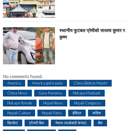
स्थानीय फुटबल प्रेमीको साथमा कुमार र
कृष्ण
No comments found.
America
America goli kanda
China Bidesh Mantri
China News
Guru Purnima
Nekapa Maobadi
Nekapa Yemale
Nepal News
Nepali Congress
Nepali Culture
Nepali Patro
ईपीएल
कविता
क्रिकेट
ट्रेजरी बिल
नेकपा (माओवादी केन्द्र)
बैंक