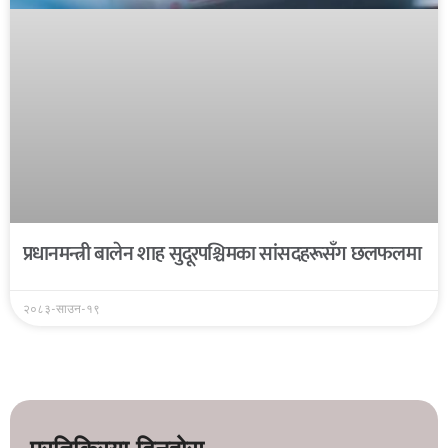
प्रधानमन्त्री बालेन शाह सुदूरपश्चिमका सांसदहरूसँग छलफलमा
२०८३-साउन-१९