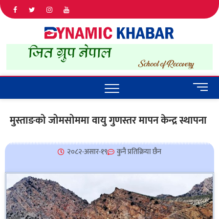
Dyna
ALL NEWS
IN NEPAL
Khab
M
e
n
मुस्ताङको जोमसोममा वायु गुणस्तर मापन केन्द्र स्थापना
u
B
u
२०८२-असार-१९
कुनै प्रतिक्रिया छैन
t
t
o
n