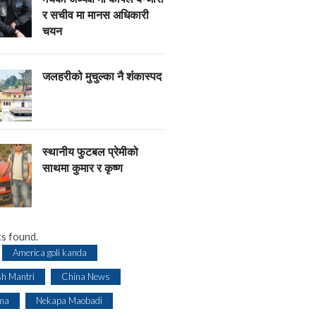
र सचीव मा मानस अधिकारी
चयन
जलहरीको मुचुल्का नै शंंकास्पद
स्थानीय फुटबल प्रेमीको
साथमा कुमार र कृष्ण
s found.
America goli kanda
sh Mantri
China News
ma
Nekapa Maobadi