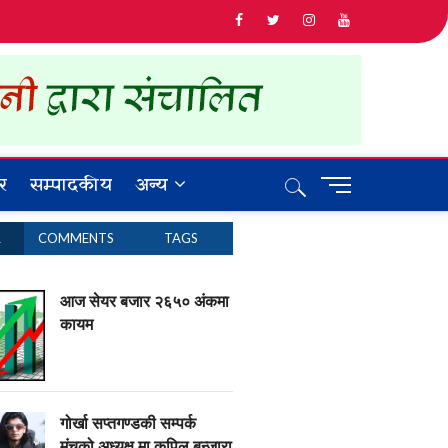
र
सम्पादकीय
अन्य
M
e
n
R
COMMENTS
TAGS
u
B
u
आज सेयर बजार २६५० अंकमा
t
कायम
t
o
n
गोर्खा सप्तगण्डकी सम्पर्क
मंचको अध्यक्ष मा कपिल बन्जारा