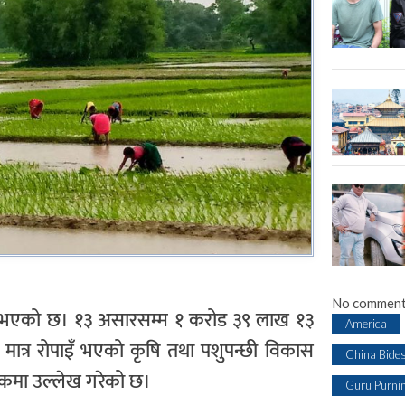
No comment
्मन्न भएको छ। १३ असारसम्म १ करोड ३९ लाख १३
America
मात्र रोपाइँ भएको कृषि तथा पशुपन्छी विकास
China Bide
ांकमा उल्लेख गरेको छ।
Guru Purni