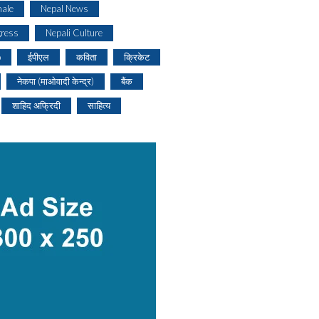
ale
Nepal News
gress
Nepali Culture
o
ईपीएल
कविता
क्रिकेट
नेकपा (माओवादी केन्द्र)
बैंक
शाहिद अफ्रिदी
साहित्य