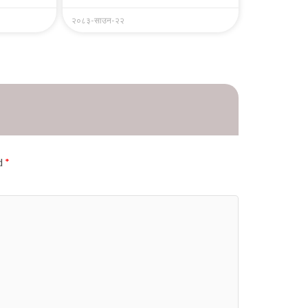
२०८३-साउन-२२
ed
*