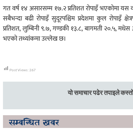
गत वर्ष १४ असारसम्म १७.२ प्रतिशत रोपाइँ भएकोमा यस वर्
सबैभन्दा बढी रोपाइँ सुदूरपश्चिम प्रदेशमा कुल रोपाइँ क्ष
प्रतिशत, लुम्बिनी ९.७, गण्डकी १३.८, बागमती २०.५, मधेस ३.
भएको तथ्यांकमा उल्लेख छ।
Post Views:
267
यो समाचार पढेर तपाइले कस्तो
सम्बन्धित
खबर