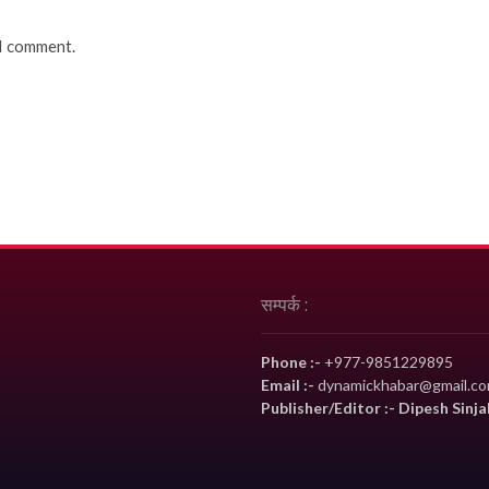
 I comment.
सम्पर्क :
Phone :-
+977-9851229895
Email :-
dynamickhabar@gmail.c
Publisher/Editor :- Dipesh Sinja