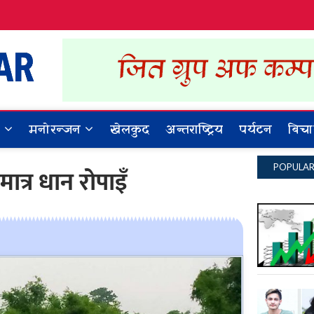
Dynamic Khabar
ALL NEWS IN NEPAL
र
मनोरन्जन
खेलकुद
अन्तराष्ट्रिय
पर्यटन
बिचा
POPULA
ात्र धान रोपाइँ