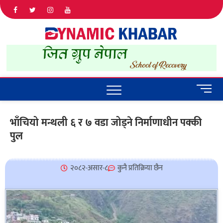
Dyna
ALL NEWS
IN NEPAL
Khab
M
e
n
भाँचियो मन्थली ६ र ७ वडा जोड्ने निर्माणाधीन पक्की
u
पुल
B
u
t
t
२०८२-असार-८
कुनै प्रतिक्रिया छैन
o
n