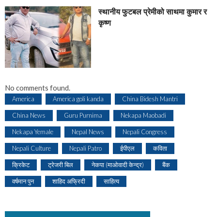
स्थानीय फुटबल प्रेमीको साथमा कुमार र
कृष्ण
No comments found.
America
America goli kanda
China Bidesh Mantri
China News
Guru Purnima
Nekapa Maobadi
Nekapa Yemale
Nepal News
Nepali Congress
Nepali Culture
Nepali Patro
ईपीएल
कविता
क्रिकेट
ट्रेजरी बिल
नेकपा (माओवादी केन्द्र)
बैंक
वर्षमान पुन
शाहिद अफ्रिदी
साहित्य