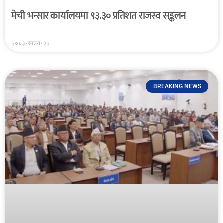
मेची भन्सार कार्यालयमा ९३.३० प्रतिशत राजस्व सङ्कलन
२०८३-साउन-२२
BREAKING NEWS