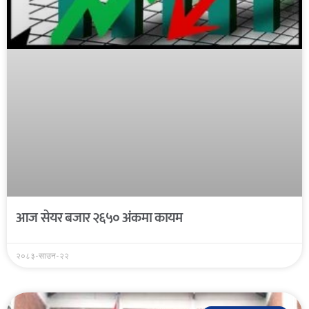
आज सेयर बजार २६५० अंकमा कायम
२०८३-साउन-२२