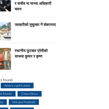
र सचीव मा मानस अधिकारी
चयन
जलहरीको मुचुल्का नै शंंकास्पद
स्थानीय फुटबल प्रेमीको
साथमा कुमार र कृष्ण
s found.
America goli kanda
sh Mantri
China News
ma
Nekapa Maobadi