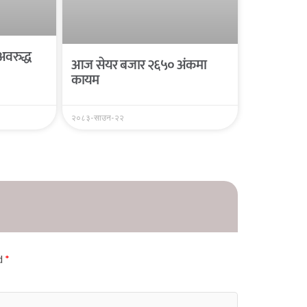
अवरुद्ध
आज सेयर बजार २६५० अंकमा
कायम
२०८३-साउन-२२
ed
*