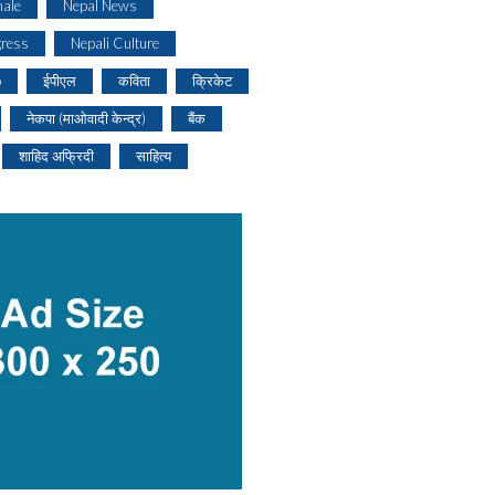
ale
Nepal News
gress
Nepali Culture
o
ईपीएल
कविता
क्रिकेट
नेकपा (माओवादी केन्द्र)
बैंक
शाहिद अफ्रिदी
साहित्य