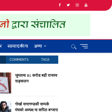
र
सम्पादकीय
अन्य
M
e
n
R
COMMENTS
TAGS
u
B
u
जुम्लामा ४८ करोड बढी राजस्व
t
सङ्कलन
t
o
n
गोर्खा सप्तगण्डकी सम्पर्क
मंचको अध्यक्ष मा कपिल बन्जारा