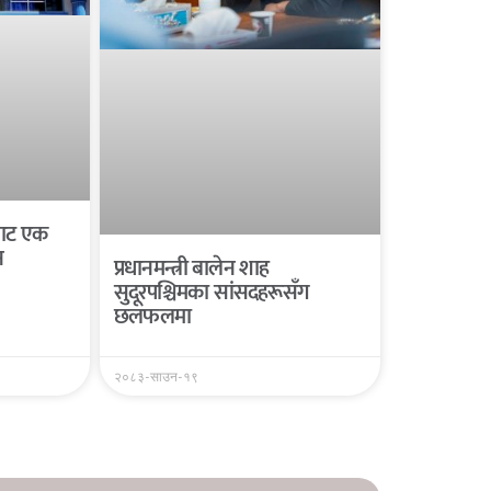
यबाट एक
न
प्रधानमन्त्री बालेन शाह
सुदूरपश्चिमका सांसदहरूसँग
छलफलमा
२०८३-साउन-१९