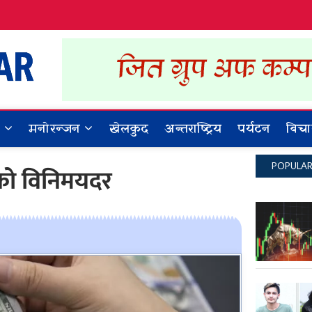
Dynamic Khabar
ALL NEWS IN NEPAL
र
मनोरन्जन
खेलकुद
अन्तराष्ट्रिय
पर्यटन
बिचा
POPULA
ाको विनिमयदर