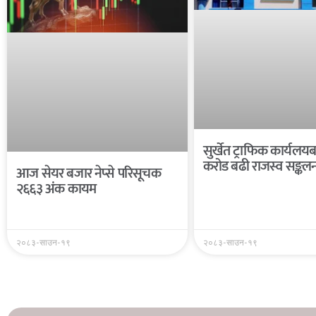
सुर्खेत ट्राफिक कार्यल
करोड बढी राजस्व सङ्कल
आज सेयर बजार नेप्से परिसूचक
२६६३ अंक कायम
२०८३-साउन-१९
२०८३-साउन-१९