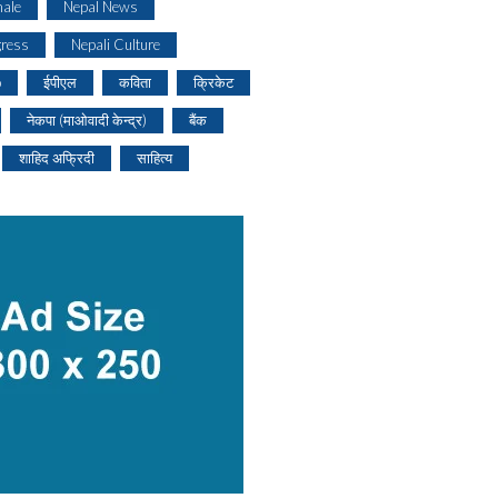
ale
Nepal News
gress
Nepali Culture
o
ईपीएल
कविता
क्रिकेट
नेकपा (माओवादी केन्द्र)
बैंक
शाहिद अफ्रिदी
साहित्य