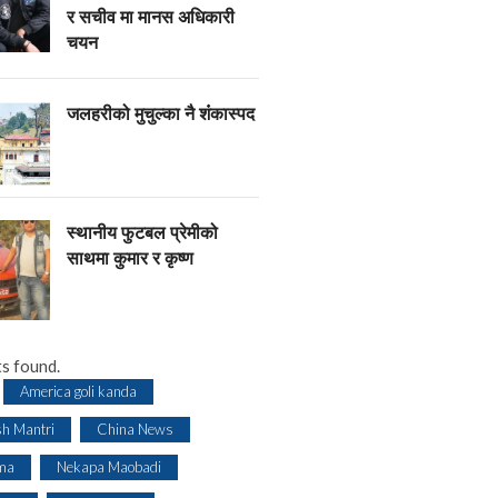
र सचीव मा मानस अधिकारी
चयन
जलहरीको मुचुल्का नै शंंकास्पद
स्थानीय फुटबल प्रेमीको
साथमा कुमार र कृष्ण
s found.
America goli kanda
sh Mantri
China News
ma
Nekapa Maobadi