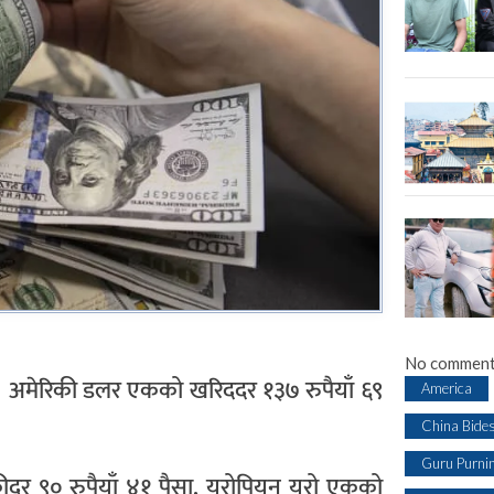
No comment
। अमेरिकी डलर एकको खरिददर १३७ रुपैयाँ ६९
America
China Bide
Guru Purni
रीदर ९० रुपैयाँ ४१ पैसा, युरोपियन युरो एकको