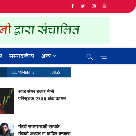
र
सम्पादकीय
अन्य
M
e
n
R
COMMENTS
TAGS
u
B
u
आज सेयर बजार नेप्से
t
परिसूचक २६६३ अंक कायम
t
o
n
गोर्खा सप्तगण्डकी सम्पर्क
मंचको अध्यक्ष मा कपिल बन्जारा