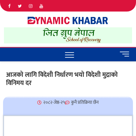
Dyna
ALL NEWS
IN NEPAL
Khab
M
e
n
आजको लागि विदेशी निर्धारण भयो विदेशी मुद्राको
u
विनिमय दर
B
u
t
t
२०८२-जेष्ठ-२५
कुनै प्रतिक्रिया छैन
o
n