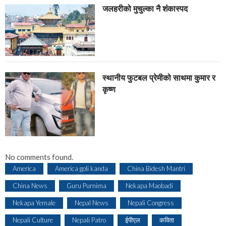
जलहरीको मुचुल्का नै शंंकास्पद
स्थानीय फुटबल प्रेमीको साथमा कुमार र
कृष्ण
No comments found.
America
America goli kanda
China Bidesh Mantri
China News
Guru Purnima
Nekapa Maobadi
Nekapa Yemale
Nepal News
Nepali Congress
Nepali Culture
Nepali Patro
ईपीएल
कविता