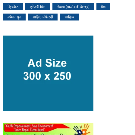
क्रिकेट
ट्रेजरी बिल
नेकपा (माओवादी केन्द्र)
बैंक
वर्षमान पुन
शाहिद अफ्रिदी
साहित्य