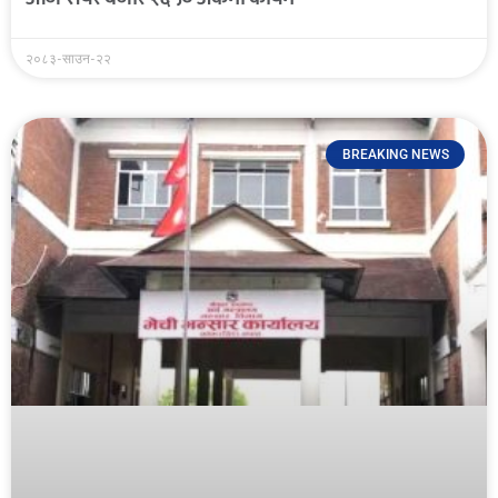
२०८३-साउन-२२
BREAKING NEWS