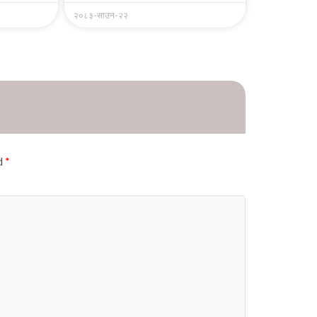
२०८३-साउन-२२
ed
*