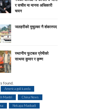
र सचीव मा मानस अधिकारी
चयन
जलहरीको मुचुल्का नै शंंकास्पद
स्थानीय फुटबल प्रेमीको
साथमा कुमार र कृष्ण
s found.
America goli kanda
sh Mantri
China News
ma
Nekapa Maobadi