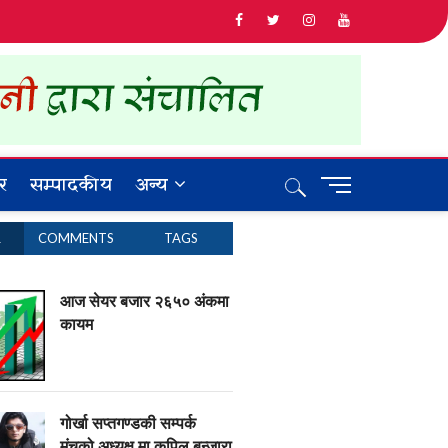
र
सम्पादकीय
अन्य
M
e
n
R
COMMENTS
TAGS
u
B
u
आज सेयर बजार २६५० अंकमा
t
कायम
t
o
n
गोर्खा सप्तगण्डकी सम्पर्क
मंचको अध्यक्ष मा कपिल बन्जारा