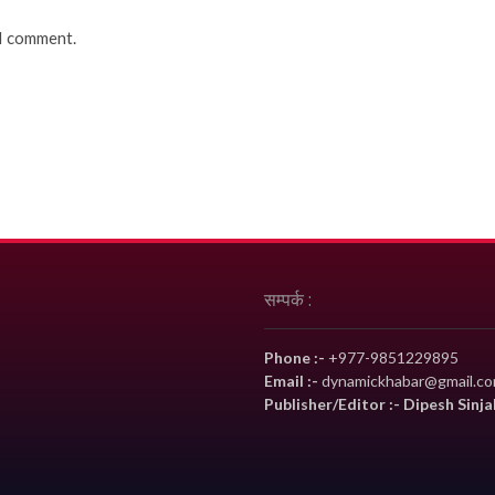
 I comment.
सम्पर्क :
Phone :-
+977-9851229895
Email :-
dynamickhabar@gmail.c
Publisher/Editor :- Dipesh Sinja