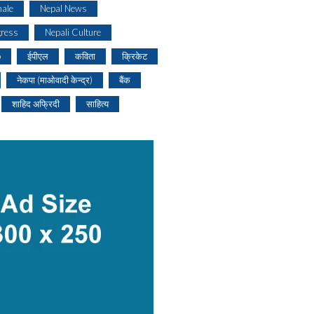
ale
Nepal News
gress
Nepali Culture
o
ईपीएल
कविता
क्रिकेट
नेकपा (माओवादी केन्द्र)
बैंक
शाहिद अफ्रिदी
साहित्य