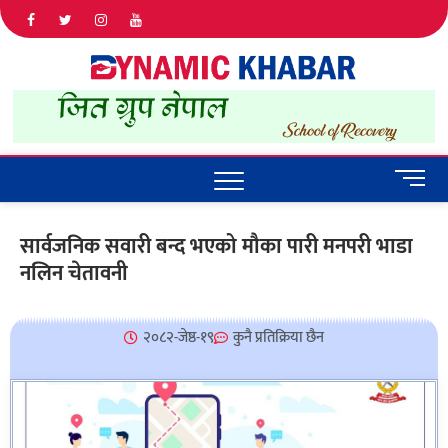
Dyna
ALL NEWS
IN NEPAL
Khab
M
e
n
सार्वजनिक सवारी बन्द भएको मौका पारी मनपरी भाडा
u
नलिन चेतावनी
B
u
t
t
२०८२-जेष्ठ-१९
कुनै प्रतिक्रिया छैन
o
n