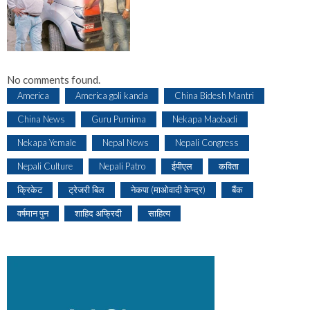
No comments found.
America
America goli kanda
China Bidesh Mantri
China News
Guru Purnima
Nekapa Maobadi
Nekapa Yemale
Nepal News
Nepali Congress
Nepali Culture
Nepali Patro
ईपीएल
कविता
क्रिकेट
ट्रेजरी बिल
नेकपा (माओवादी केन्द्र)
बैंक
वर्षमान पुन
शाहिद अफ्रिदी
साहित्य