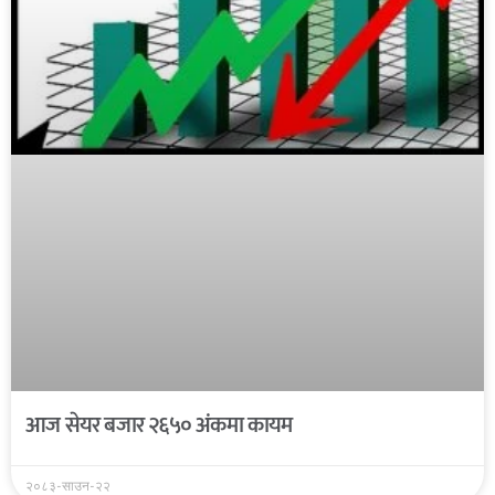
आज सेयर बजार २६५० अंकमा कायम
२०८३-साउन-२२